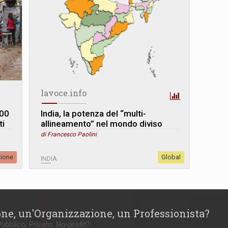
lavoce.info
900
India, la potenza del “multi-
ti
allineamento” nel mondo diviso
di Francesco Paolini
zione
Global
INDIA
one, un'Organizzazione, un Professionista?
Pubblico, Privato, No-profit?