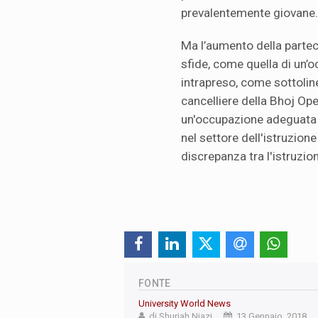
prevalentemente giovane.
Ma l’aumento della parteci
sfide, come quella di un’o
intrapreso, come sottolin
cancelliere della Bhoj Op
un'occupazione adeguata d
nel settore dell'istruzion
discrepanza tra l'istruzion
FONTE
University World News
di Shuriah Niazi
13 Gennaio, 2018