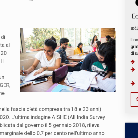
Indi
 di
Il n
ta al
graf
l 20
di s
Il
un
(GER,
one
S
nella fascia d’età compresa tra 18 e 23 anni)
2020. L’ultima indagine AISHE (All India Survey
licata dal governo il 5 gennaio 2018, rileva
marginale dello 0,7 per cento nell’ultimo anno