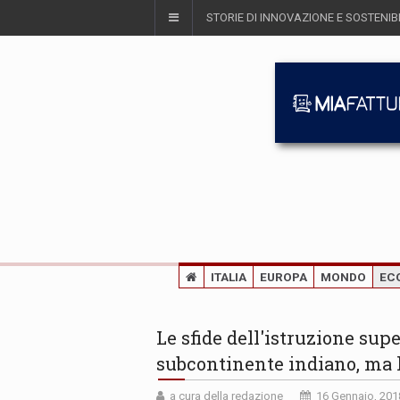
STORIE DI INNOVAZIONE E SOSTENIBI
ITALIA
EUROPA
MONDO
EC
Le sfide dell'istruzione supe
subcontinente indiano, ma l
a cura della redazione
16 Gennaio, 201