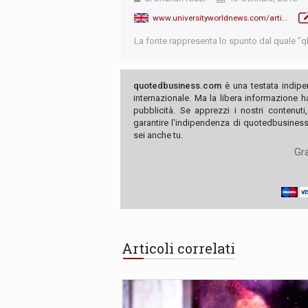
www.universityworldnews.com/article.php?story=20180113045116882
La fonte rappresenta lo spunto dal quale "qb"
quotedbusiness.com
è una testata indipe
internazionale. Ma la libera informazione 
pubblicità. Se apprezzi i nostri contenuti
garantire l'indipendenza di quotedbusiness.
sei anche tu.
Gra
Articoli correlati