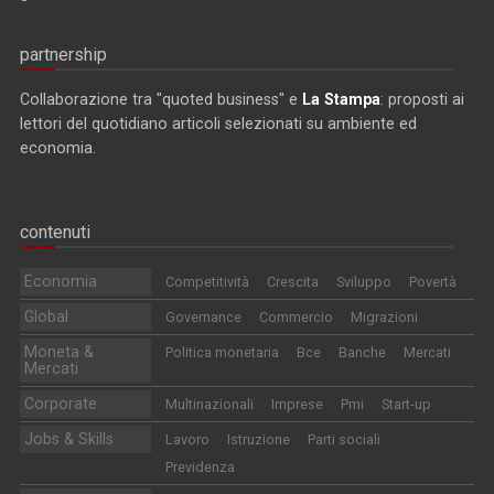
partnership
Collaborazione tra "quoted business" e
La Stampa
: proposti ai
lettori del quotidiano articoli selezionati su ambiente ed
economia.
contenuti
Economia
Competitività
Crescita
Sviluppo
Povertà
Global
Governance
Commercio
Migrazioni
Moneta &
Politica monetaria
Bce
Banche
Mercati
Mercati
Corporate
Multinazionali
Imprese
Pmi
Start-up
Jobs & Skills
Lavoro
Istruzione
Parti sociali
Previdenza