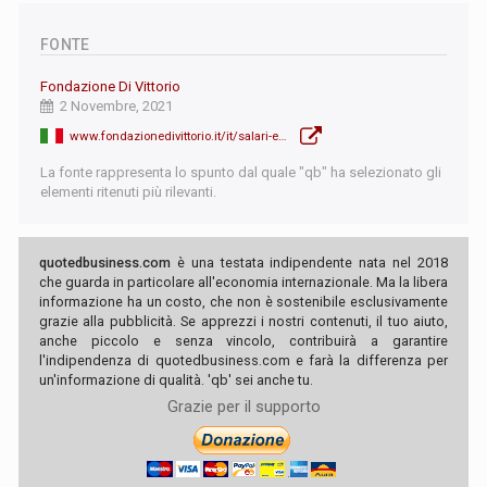
FONTE
Fondazione Di Vittorio
2 Novembre, 2021
www.fondazionedivittorio.it/it/salari-e-occupazione-italia-confronto-dati-europei-al-tempo-della-pandemia
La fonte rappresenta lo spunto dal quale "qb" ha selezionato gli
elementi ritenuti più rilevanti.
quotedbusiness.com
è una testata indipendente nata nel 2018
che guarda in particolare all'economia internazionale. Ma la libera
informazione ha un costo, che non è sostenibile esclusivamente
grazie alla pubblicità. Se apprezzi i nostri contenuti, il tuo aiuto,
anche piccolo e senza vincolo, contribuirà a garantire
l'indipendenza di quotedbusiness.com e farà la differenza per
un'informazione di qualità. 'qb' sei anche tu.
Grazie per il supporto