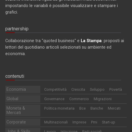
impostando le variabili è possibile visualizzare e stampare i
grafici.
partnership
Collaborazione tra "quoted business" e
La Stampa
: proposti ai
lettori del quotidiano articoli selezionati su ambiente ed
economia.
contenuti
Economia
Competitività
Crescita
Sviluppo
Povertà
Global
Governance
Commercio
Migrazioni
Moneta &
Politica monetaria
Bce
Banche
Mercati
Mercati
Corporate
Multinazionali
Imprese
Pmi
Start-up
Jobs & Skills
Lavoro
Istruzione
Parti sociali