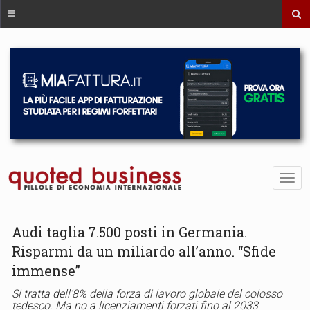
Audi taglia 7.500 posti in Germania.
Risparmi da un miliardo all’anno. “Sfide
immense”
Si tratta dell’8% della forza di lavoro globale del colosso
tedesco. Ma no a licenziamenti forzati fino al 2033