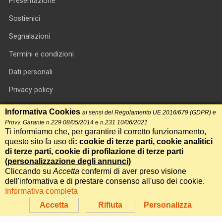
Presentazione
Sostienici
Segnalazioni
Termini e condizioni
Dati personali
Privacy policy
Informativa cookie
Informativa Cookies
ai sensi del Regolamento UE 2016/679 (GDPR) e
Provv. Garante n.229 08/05/2014 e n.231 10/06/2021
RSS feed
Ti informiamo che, per garantire il corretto funzionamento,
questo sito fa uso di
: cookie di terze parti, cookie analitici
RSS Top News
di terze parti, cookie di profilazione di terze parti
(
personalizzazione degli annunci
)
Contatti
Cliccando su
Accetta
confermi di aver preso visione
dell'informativa e di prestare consenso all'uso dei cookie.
Informativa completa
International Communication S.r.l. • P.IVA 14478081004 • Testata
giornalistica n.191, reg. Tribunale di Roma del 14/12/2017
Accetta
Rifiuta
Personalizza
Powered by
Itala