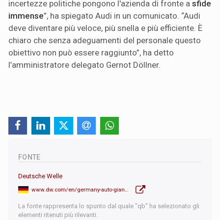
incertezze politiche pongono l'azienda di fronte a
sfide
immense
”, ha spiegato Audi in un comunicato. “Audi
deve diventare più veloce, più snella e più efficiente. È
chiaro che senza adeguamenti del personale questo
obiettivo non può essere raggiunto”, ha detto
l’amministratore delegato Gernot Döllner.
FONTE
Deutsche Welle
www.dw.com/en/germany-auto-giant-audi-to-slash-7500-jobs-from-workforce/a-71956776
La fonte rappresenta lo spunto dal quale "qb" ha selezionato gli
elementi ritenuti più rilevanti.