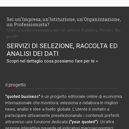
Sei un'Impresa, un'Istituzione, un'Organizzazione,
un Professionista?
Operi a livello internazionale nel settore Pubblico, Privato, No-
profit?
SERVIZI DI SELEZIONE, RACCOLTA ED
ANALISI DEI DATI
Scopri nel dettaglio cosa possiamo fare per te »
il progetto
"quoted business"
è un progetto editoriale online di economia
internazionale che monitora, seleziona e rielabora le migliori
news, analisi e idee a livello globale. L'utente è invitato a
partecipare attivamente preselezionando i contenuti preferiti
attraverso una funzione dedicata
("your quoted")
. Un'altra
sezione interattiva riguarda gli indicatori macroeconomici: