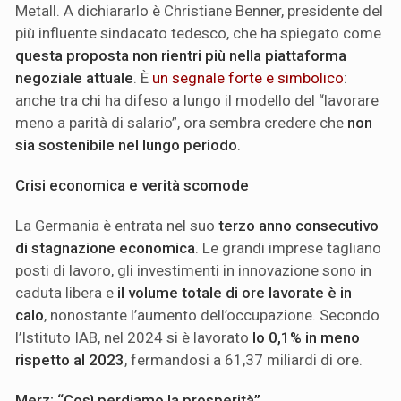
Metall. A dichiararlo è Christiane Benner, presidente del
più influente sindacato tedesco, che ha spiegato come
questa proposta non rientri più nella piattaforma
negoziale attuale
. È
un segnale forte e simbolico
:
anche tra chi ha difeso a lungo il modello del “lavorare
meno a parità di salario”, ora sembra credere che
non
sia sostenibile nel lungo periodo
.
Crisi economica e verità scomode
La Germania è entrata nel suo
terzo anno consecutivo
di stagnazione economica
. Le grandi imprese tagliano
posti di lavoro, gli investimenti in innovazione sono in
caduta libera e
il volume totale di ore lavorate è in
calo
, nonostante l’aumento dell’occupazione. Secondo
l’Istituto IAB, nel 2024 si è lavorato
lo 0,1% in meno
rispetto al 2023
, fermandosi a 61,37 miliardi di ore.
Merz: “Così perdiamo la prosperità”