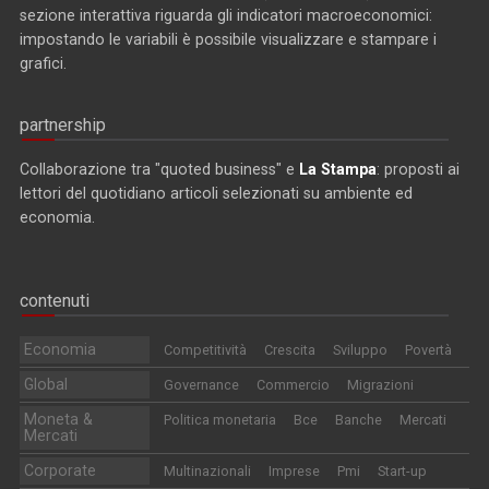
sezione interattiva riguarda gli indicatori macroeconomici:
impostando le variabili è possibile visualizzare e stampare i
grafici.
partnership
Collaborazione tra "quoted business" e
La Stampa
: proposti ai
lettori del quotidiano articoli selezionati su ambiente ed
economia.
contenuti
Economia
Competitività
Crescita
Sviluppo
Povertà
Global
Governance
Commercio
Migrazioni
Moneta &
Politica monetaria
Bce
Banche
Mercati
Mercati
Corporate
Multinazionali
Imprese
Pmi
Start-up