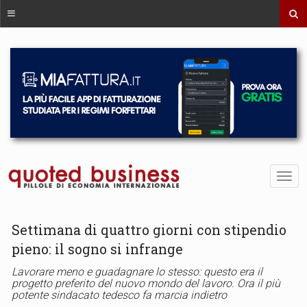
Settimana di quattro giorni con stipendio
pieno: il sogno si infrange
Lavorare meno e guadagnare lo stesso: questo era il
progetto preferito del nuovo mondo del lavoro. Ora il più
potente sindacato tedesco fa marcia indietro