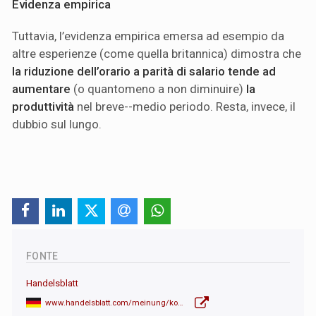
Evidenza empirica
Tuttavia, l’evidenza empirica emersa ad esempio da
altre esperienze (come quella britannica) dimostra che
la riduzione dell’orario a parità di salario tende ad
aumentare
(o quantomeno a non diminuire)
la
produttività
nel breve--medio periodo. Resta, invece, il
dubbio sul lungo.
FONTE
Handelsblatt
www.handelsblatt.com/meinung/kommentare/kommentar-vier-tage-woche-bei-vollem-lohn-das-ende-einer-deutschen-arbeitsluege-01/100131085.html