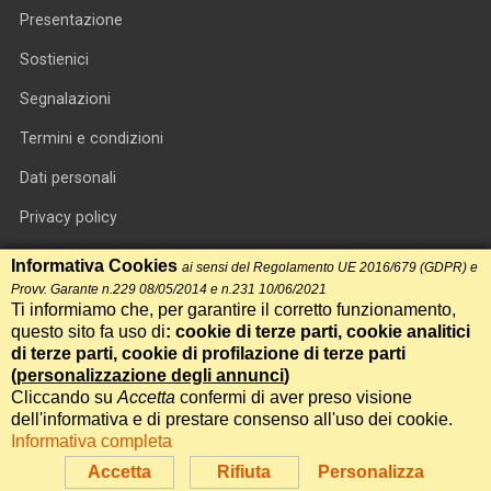
Presentazione
Sostienici
Segnalazioni
Termini e condizioni
Dati personali
Privacy policy
Informativa cookie
Informativa Cookies
ai sensi del Regolamento UE 2016/679 (GDPR) e
Provv. Garante n.229 08/05/2014 e n.231 10/06/2021
RSS feed
Ti informiamo che, per garantire il corretto funzionamento,
questo sito fa uso di
: cookie di terze parti, cookie analitici
RSS Top News
di terze parti, cookie di profilazione di terze parti
Contatti
(
personalizzazione degli annunci
)
Cliccando su
Accetta
confermi di aver preso visione
dell'informativa e di prestare consenso all'uso dei cookie.
International Communication S.r.l. • P.IVA 14478081004 • Testata
Informativa completa
giornalistica n.191, reg. Tribunale di Roma del 14/12/2017
Accetta
Rifiuta
Personalizza