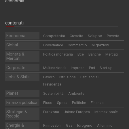
economia.
contenuti
Economia
Competitività
Crescita
Sviluppo
Povertà
Global
Governance
Commercio
Migrazioni
Moneta &
Politica monetaria
Bce
Banche
Mercati
Mercati
Corporate
Multinazionali
Imprese
Pmi
Start-up
Jobs & Skills
Lavoro
Istruzione
Parti sociali
Previdenza
Planet
Sostenibilità
Ambiente
Finanza pubblica
Fisco
Spesa
Politiche
Finanza
Strategie &
Eurozona
Unione Europea
Internazionale
Regole
Energie &
Rinnovabili
Gas
Idrogeno
Alluminio