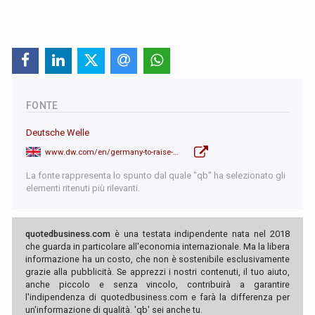
FONTE
Deutsche Welle
www.dw.com/en/germany-to-raise-minimum-wage-to-1460-by-2027/a-73058477
La fonte rappresenta lo spunto dal quale "qb" ha selezionato gli
elementi ritenuti più rilevanti.
quotedbusiness.com
è una testata indipendente nata nel 2018
che guarda in particolare all'economia internazionale. Ma la libera
informazione ha un costo, che non è sostenibile esclusivamente
grazie alla pubblicità. Se apprezzi i nostri contenuti, il tuo aiuto,
anche piccolo e senza vincolo, contribuirà a garantire
l'indipendenza di quotedbusiness.com e farà la differenza per
un'informazione di qualità. 'qb' sei anche tu.