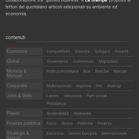
lettori del quotidiano articoli selezionati su ambiente ed
economia.
contenuti
Economia
Competitività
Crescita
Sviluppo
Povertà
Global
Governance
Commercio
Migrazioni
Moneta &
Politica monetaria
Bce
Banche
Mercati
Mercati
Corporate
Multinazionali
Imprese
Pmi
Start-up
Jobs & Skills
Lavoro
Istruzione
Parti sociali
Previdenza
Planet
Sostenibilità
Ambiente
Finanza pubblica
Fisco
Spesa
Politiche
Finanza
Strategie &
Eurozona
Unione Europea
Internazionale
Regole