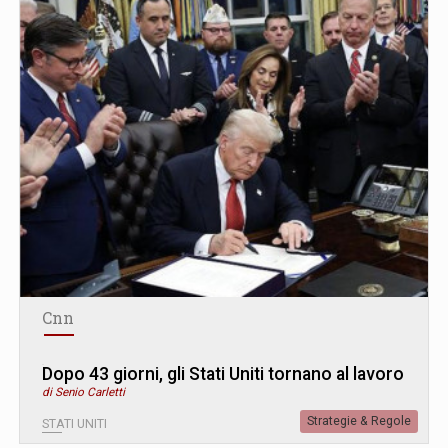
Cnn
Dopo 43 giorni, gli Stati Uniti tornano al lavoro
di Senio Carletti
Strategie & Regole
STATI UNITI