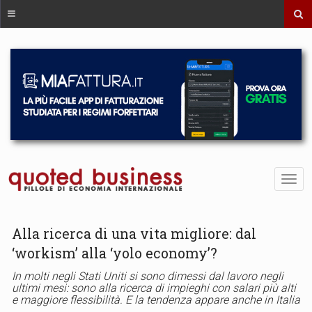
Alla ricerca di una vita migliore: dal
‘workism’ alla ‘yolo economy’?
In molti negli Stati Uniti si sono dimessi dal lavoro negli
ultimi mesi: sono alla ricerca di impieghi con salari più alti
e maggiore flessibilità. E la tendenza appare anche in Italia