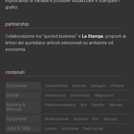
impostando le variabili è possibile visualizzare e stampare i
grafici.
partnership
Collaborazione tra "quoted business" e
La Stampa
: proposti ai
lettori del quotidiano articoli selezionati su ambiente ed
economia.
contenuti
Economia
Competitività
Crescita
Sviluppo
Povertà
Global
Governance
Commercio
Migrazioni
Moneta &
Politica monetaria
Bce
Banche
Mercati
Mercati
Corporate
Multinazionali
Imprese
Pmi
Start-up
Jobs & Skills
Lavoro
Istruzione
Parti sociali