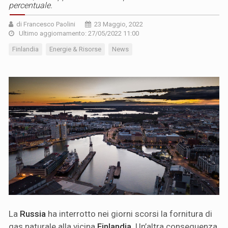
percentuale.
di Francesco Paolini
23 Maggio, 2022
Ultimo aggiornamento: 27/05/2022 11:00
Finlandia
Energie & Risorse
News
La
Russia
ha interrotto nei giorni scorsi la fornitura di
gas naturale alla vicina
Finlandia
. Un’altra conseguenza