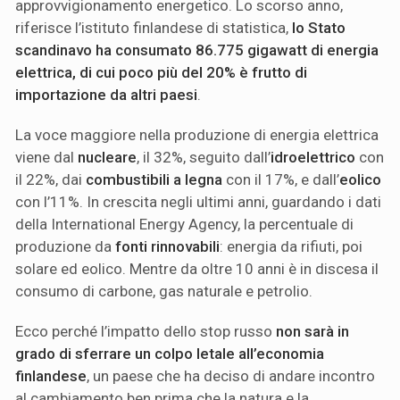
approvvigionamento energetico. Lo scorso anno,
riferisce l’istituto finlandese di statistica,
lo Stato
scandinavo ha consumato 86.775 gigawatt di energia
elettrica, di cui poco più del 20% è frutto di
importazione da altri paesi
.
La voce maggiore nella produzione di energia elettrica
viene dal
nucleare
, il 32%, seguito dall’
idroelettrico
con
il 22%, dai
combustibili a legna
con il 17%, e dall’
eolico
con l’11%. In crescita negli ultimi anni, guardando i dati
della International Energy Agency, la percentuale di
produzione da
fonti rinnovabili
: energia da rifiuti, poi
solare ed eolico. Mentre da oltre 10 anni è in discesa il
consumo di carbone, gas naturale e petrolio.
Ecco perché l’impatto dello stop russo
non sarà in
grado di sferrare un colpo letale all’economia
finlandese
, un paese che ha deciso di andare incontro
al cambiamento ben prima che la natura e la