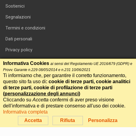
Sostienici
Segnalazioni
Termini e condizioni
Dati personali
Privacy policy
Informativa cookie
Informativa Cookies
ai sensi del Regolamento UE 2016/679 (GDPR) e
Provv. Garante n.229 08/05/2014 e n.231 10/06/2021
RSS feed
Ti informiamo che, per garantire il corretto funzionamento,
questo sito fa uso di
: cookie di terze parti, cookie analitici
RSS Top News
di terze parti, cookie di profilazione di terze parti
(
personalizzazione degli annunci
)
Contatti
Cliccando su
Accetta
confermi di aver preso visione
dell'informativa e di prestare consenso all'uso dei cookie.
Informativa completa
International Communication S.r.l. • P.IVA 14478081004 • Testata
giornalistica n.191, reg. Tribunale di Roma del 14/12/2017
Accetta
Rifiuta
Personalizza
Powered by
Itala