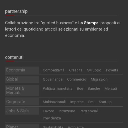
partnership
Collaborazione tra "quoted business" e
La Stampa
: proposti ai
lettori del quotidiano articoli selezionati su ambiente ed
economia.
contenuti
Economia
Competitività
Crescita
Sviluppo
Povertà
Global
Governance
Commercio
Migrazioni
Moneta &
Politica monetaria
Bce
Banche
Mercati
Mercati
Corporate
Multinazionali
Imprese
Pmi
Start-up
Jobs & Skills
Lavoro
Istruzione
Parti sociali
Previdenza
Planet
Sostenibilità
Ambiente