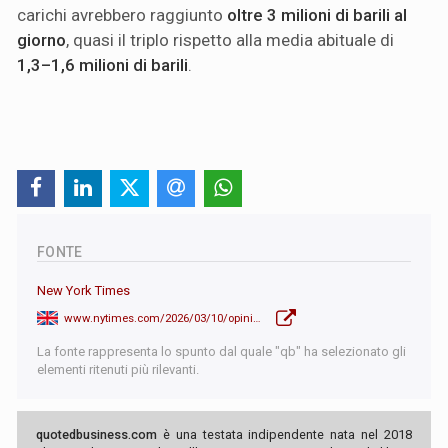
carichi avrebbero raggiunto
oltre 3 milioni di barili al
giorno
, quasi il triplo rispetto alla media abituale di
1,3–1,6 milioni di barili
.
FONTE
New York Times
www.nytimes.com/2026/03/10/opinion/how-does-this-end-four-scenarios-for-what-comes-next-with-iran.html
La fonte rappresenta lo spunto dal quale "qb" ha selezionato gli
elementi ritenuti più rilevanti.
quotedbusiness.com
è una testata indipendente nata nel 2018