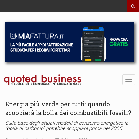
Energia più verde per tutti: quando
scoppierà la bolla dei combustibili fossili?
Sulla base degli attuali modelli di consumo energetico la
“bolla di carbonio” potrebbe scoppiare prima del 2035