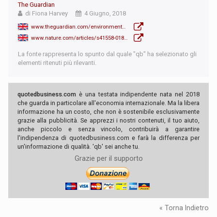
The Guardian
di Fiona Harvey
4 Giugno, 2018
www.theguardian.com/environment/2018/jun/04/carbon-bubble-could-spark-global-financial-crisis-study-warns
www.nature.com/articles/s41558-018-0182-1.epdf?referrer_access_token=CFvnLmQcHCLadpgubwW7jNRgN0jAjWel9jnR3ZoTv0NBDAdbQ1RWHSa6L720gc7lUR_z1wTnjPIOyV5lXvFMVIyNMlKx4fgOStd2gybbUXpfV764_dz205QjpB4
La fonte rappresenta lo spunto dal quale "qb" ha selezionato gli
elementi ritenuti più rilevanti.
quotedbusiness.com
è una testata indipendente nata nel 2018
che guarda in particolare all'economia internazionale. Ma la libera
informazione ha un costo, che non è sostenibile esclusivamente
grazie alla pubblicità. Se apprezzi i nostri contenuti, il tuo aiuto,
anche piccolo e senza vincolo, contribuirà a garantire
l'indipendenza di quotedbusiness.com e farà la differenza per
un'informazione di qualità. 'qb' sei anche tu.
Grazie per il supporto
« Torna Indietro