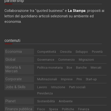
partnership
Collaborazione tra "quoted business" e
La Stampa
: proposti ai
lettori del quotidiano articoli selezionati su ambiente ed
economia.
contenuti
Economia
Competitività
Crescita
Sviluppo
Povertà
Global
Governance
Commercio
Migrazioni
Moneta &
Politica monetaria
Bce
Banche
Mercati
Mercati
Corporate
Multinazionali
Imprese
Pmi
Start-up
Jobs & Skills
Lavoro
Istruzione
Parti sociali
Previdenza
Planet
Sostenibilità
Ambiente
Finanza pubblica
Fisco
Spesa
Politiche
Finanza