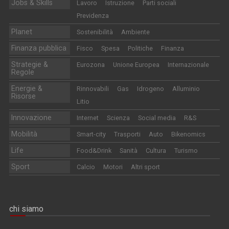
Jobs & Skills
Lavoro
Istruzione
Parti sociali
Previdenza
Planet
Sostenibilità
Ambiente
Finanza pubblica
Fisco
Spesa
Politiche
Finanza
Strategie &
Eurozona
Unione Europea
Internazionale
Regole
Energie &
Rinnovabili
Gas
Idrogeno
Alluminio
Risorse
Litio
Innovazione
Internet
Scienza
Social media
R&S
Mobilità
Smart-city
Trasporti
Auto
Bikenomics
Life
Food&Drink
Sanità
Cultura
Turismo
Sport
Calcio
Motori
Altri sport
chi siamo