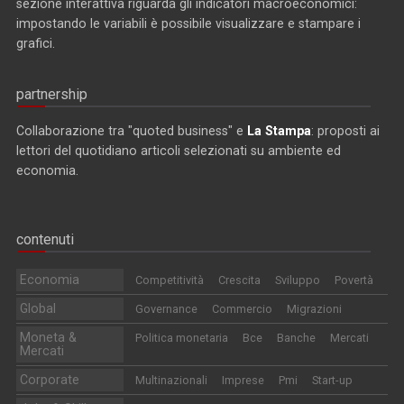
sezione interattiva riguarda gli indicatori macroeconomici:
impostando le variabili è possibile visualizzare e stampare i
grafici.
partnership
Collaborazione tra "quoted business" e
La Stampa
: proposti ai
lettori del quotidiano articoli selezionati su ambiente ed
economia.
contenuti
Economia
Competitività
Crescita
Sviluppo
Povertà
Global
Governance
Commercio
Migrazioni
Moneta &
Politica monetaria
Bce
Banche
Mercati
Mercati
Corporate
Multinazionali
Imprese
Pmi
Start-up