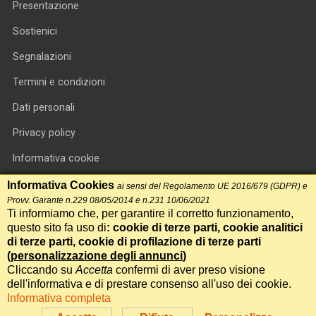
Presentazione
Sostienici
Segnalazioni
Termini e condizioni
Dati personali
Privacy policy
Informativa cookie
RSS feed
Informativa Cookies
ai sensi del Regolamento UE 2016/679 (GDPR) e
Provv. Garante n.229 08/05/2014 e n.231 10/06/2021
RSS Top News
Ti informiamo che, per garantire il corretto funzionamento,
questo sito fa uso di
: cookie di terze parti, cookie analitici
Contatti
di terze parti, cookie di profilazione di terze parti
(
personalizzazione degli annunci
)
Cliccando su
Accetta
confermi di aver preso visione
International Communication S.r.l. • P.IVA 14478081004 • Testata
dell'informativa e di prestare consenso all'uso dei cookie.
giornalistica n.191, reg. Tribunale di Roma del 14/12/2017
Informativa completa
Powered by
Itala