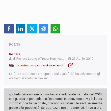
FONTE
Reuters
di Richard Leong e Trevor Hunnicutt
23 Aprile, 2019
uk.reuters.com/article/uk-usa-iran-oil-consumers/sanctions-on-iranian-oil-bring-us-drivers-pain-at-the-pump-idUKKCN1RZ29Q
La fonte rappresenta lo spunto dal quale "qb" ha selezionato gli
elementi ritenuti più rilevanti.
quotedbusiness.com
è una testata indipendente nata nel 2018
che guarda in particolare all'economia internazionale. Ma la libera
informazione ha un costo, che non è sostenibile esclusivamente
grazie alla pubblicità. Se apprezzi i nostri contenuti, il tuo aiuto,