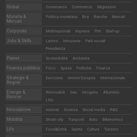
Global
Governance
Commercio
Migrazioni
Moneta &
Politica monetaria
Bce
Banche
Mercati
Mercati
Corporate
Multinazionali
Imprese
Pmi
Start-up
Jobs & Skills
Lavoro
Istruzione
Parti sociali
Previdenza
Planet
Sostenibilità
Ambiente
Finanza pubblica
Fisco
Spesa
Politiche
Finanza
Strategie &
Eurozona
Unione Europea
Internazionale
Regole
Energie &
Rinnovabili
Gas
Idrogeno
Alluminio
Risorse
Litio
Innovazione
Internet
Scienza
Social media
R&S
Mobilità
Smart-city
Trasporti
Auto
Bikenomics
Life
Food&Drink
Sanità
Cultura
Turismo