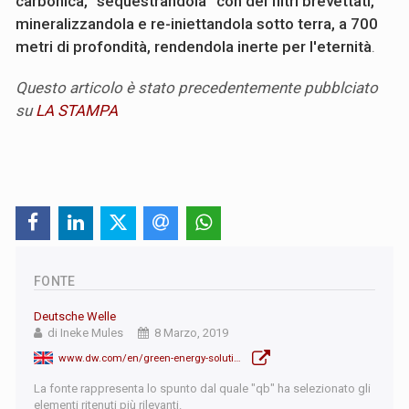
carbonica, “sequestrandola” con dei filtri brevettati,
mineralizzandola e re-iniettandola sotto terra, a 700
metri di profondità, rendendola inerte per l'eternità
.
Questo articolo è stato precedentemente pubblciato
su
LA STAMPA
FONTE
Deutsche Welle
di Ineke Mules
8 Marzo, 2019
www.dw.com/en/green-energy-solutions-youve-probably-never-heard-of/a-47731808
La fonte rappresenta lo spunto dal quale "qb" ha selezionato gli
elementi ritenuti più rilevanti.