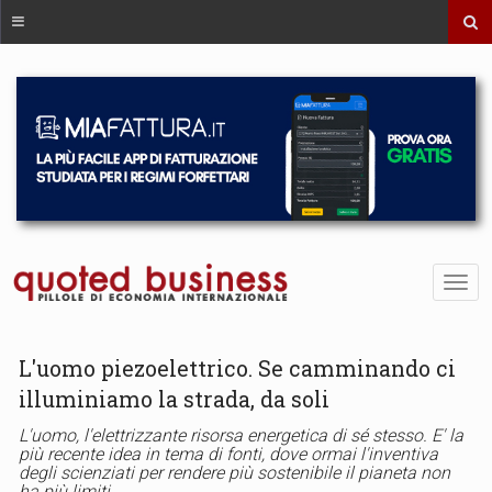
L'uomo piezoelettrico. Se camminando ci
illuminiamo la strada, da soli
L'uomo, l'elettrizzante risorsa energetica di sé stesso. E' la
più recente idea in tema di fonti, dove ormai l'inventiva
degli scienziati per rendere più sostenibile il pianeta non
ha più limiti