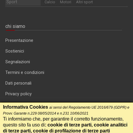
Sport
Calcio
Motori
Altri sport
chi siamo
Presentazione
Sostienici
Segnalazioni
Termini e condizioni
Dati personali
Privacy policy
Informativa cookie
Informativa Cookies
ai sensi del Regolamento UE 2016/679 (GDPR) e
Provv. Garante n.229 08/05/2014 e n.231 10/06/2021
RSS feed
Ti informiamo che, per garantire il corretto funzionamento,
questo sito fa uso di
: cookie di terze parti, cookie analitici
RSS Top News
di terze parti, cookie di profilazione di terze parti