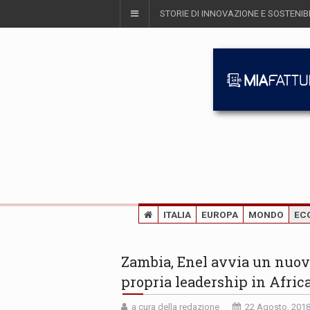
STORIE DI INNOVAZIONE E SOSTENIBI
ITALIA
EUROPA
MONDO
EC
Zambia, Enel avvia un nuovo
propria leadership in Afric
a cura della redazione
22 Agosto, 201