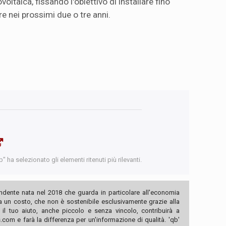
voltaica, fissando l'obiettivo di installare fino
e nei prossimi due o tre anni.
 ha selezionato gli elementi ritenuti più rilevanti.
ndente nata nel 2018 che guarda in particolare all'economia
ha un costo, che non è sostenibile esclusivamente grazie alla
, il tuo aiuto, anche piccolo e senza vincolo, contribuirà a
com e farà la differenza per un'informazione di qualità. 'qb'