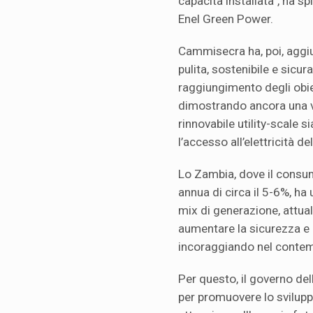
capacità installata", ha 
Enel Green Power.
Cammisecra ha, poi, aggiu
pulita, sostenibile e sicur
raggiungimento degli obiet
dimostrando ancora una v
rinnovabile utility-scale s
l’accesso all’elettricità de
Lo Zambia, dove il consum
annua di circa il 5-6%, ha 
mix di generazione, attua
aumentare la sicurezza e 
incoraggiando nel contempo
Per questo, il governo del
per promuovere lo sviluppo