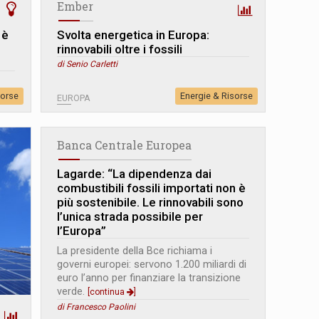
Ember
 è
Svolta energetica in Europa:
rinnovabili oltre i fossili
di Senio Carletti
sorse
Energie & Risorse
EUROPA
Banca Centrale Europea
Lagarde: “La dipendenza dai
combustibili fossili importati non è
più sostenibile. Le rinnovabili sono
l’unica strada possibile per
l’Europa”
La presidente della Bce richiama i
governi europei: servono 1.200 miliardi di
euro l’anno per finanziare la transizione
verde.
[continua
]
di Francesco Paolini