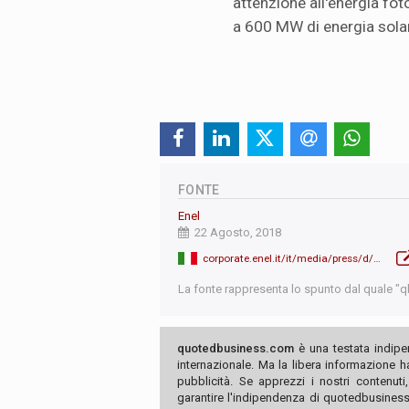
attenzione all'energia foto
a 600 MW di energia solar
FONTE
Enel
22 Agosto, 2018
corporate.enel.it/it/media/press/d/2018/08/enel-avvia-la-costruzione-del-progetto-solare-ngonye-il-suo-primo-impianto-nello-zambia-
La fonte rappresenta lo spunto dal quale "qb"
quotedbusiness.com
è una testata indipe
internazionale. Ma la libera informazione 
pubblicità. Se apprezzi i nostri contenuti
garantire l'indipendenza di quotedbusiness.