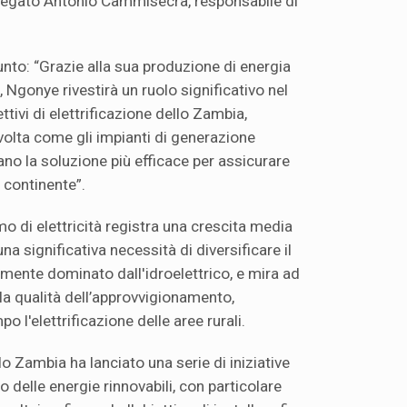
spiegato Antonio Cammisecra, responsabile di
nto: “Grazie alla sua produzione di energia
a, Ngonye rivestirà un ruolo significativo nel
tivi di elettrificazione dello Zambia,
olta come gli impianti di generazione
iano la soluzione più efficace per assicurare
l continente”.
o di elettricità registra una crescita media
una significativa necessità di diversificare il
lmente dominato dall'idroelettrico, e mira ad
la qualità dell’approvvigionamento,
 l'elettrificazione delle aree rurali.
lo Zambia ha lanciato una serie di iniziative
 delle energie rinnovabili, con particolare