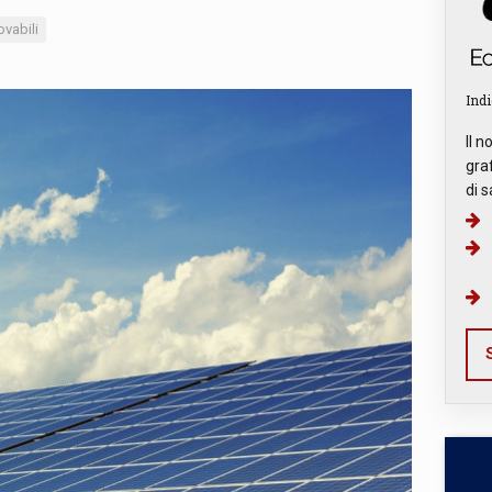
ovabili
Indi
Il n
graf
di s
S