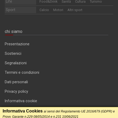
Life
Food&Drink
Sanità
Cultura
Turismo
Sport
Calcio
Motori
Altri sport
chi siamo
Presentazione
Sostienici
Segnalazioni
Termini e condizioni
Dati personali
Privacy policy
Informativa cookie
RSS feed
Informativa Cookies
ai sensi del Regolamento UE 2016/679 (GDPR) e
Provv. Garante n.229 08/05/2014 e n.231 10/06/2021