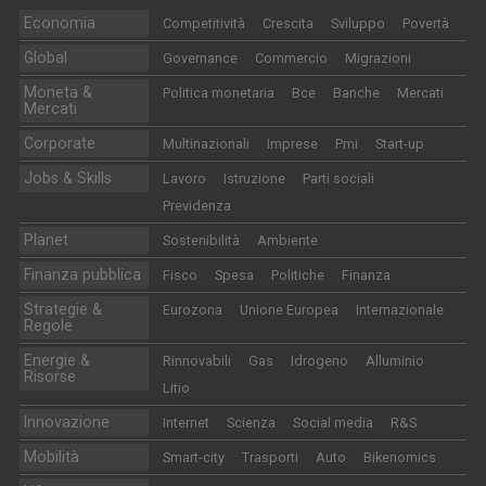
Economia
Competitività
Crescita
Sviluppo
Povertà
Global
Governance
Commercio
Migrazioni
Moneta &
Politica monetaria
Bce
Banche
Mercati
Mercati
Corporate
Multinazionali
Imprese
Pmi
Start-up
Jobs & Skills
Lavoro
Istruzione
Parti sociali
Previdenza
Planet
Sostenibilità
Ambiente
Finanza pubblica
Fisco
Spesa
Politiche
Finanza
Strategie &
Eurozona
Unione Europea
Internazionale
Regole
Energie &
Rinnovabili
Gas
Idrogeno
Alluminio
Risorse
Litio
Innovazione
Internet
Scienza
Social media
R&S
Mobilità
Smart-city
Trasporti
Auto
Bikenomics