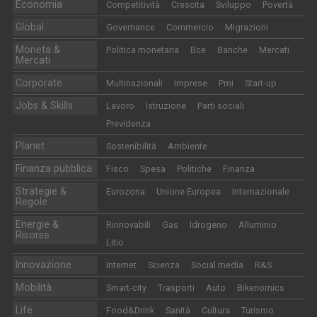
Economia
Competitività
Crescita
Sviluppo
Povertà
Global
Governance
Commercio
Migrazioni
Moneta &
Politica monetaria
Bce
Banche
Mercati
Mercati
Corporate
Multinazionali
Imprese
Pmi
Start-up
Jobs & Skills
Lavoro
Istruzione
Parti sociali
Previdenza
Planet
Sostenibilità
Ambiente
Finanza pubblica
Fisco
Spesa
Politiche
Finanza
Strategie &
Eurozona
Unione Europea
Internazionale
Regole
Energie &
Rinnovabili
Gas
Idrogeno
Alluminio
Risorse
Litio
Innovazione
Internet
Scienza
Social media
R&S
Mobilità
Smart-city
Trasporti
Auto
Bikenomics
Life
Food&Drink
Sanità
Cultura
Turismo