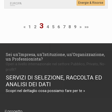
Energie & Risorse
EUROPA
3
«
1
2
4
5
6
7
8
9
»
»»
Sei un'Impresa, un'Istituzione, un'Organizzazione,
un Professionista?
Operi a livello internazionale nel settore Pubblico, Privato, No-
profit?
SERVIZI DI SELEZIONE, RACCOLTA ED
ANALISI DEI DATI
Scopri nel dettaglio cosa possiamo fare per te »
il progetto