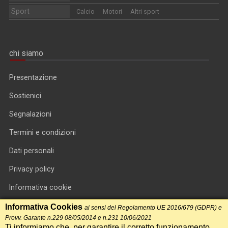
Sport
Calcio
Motori
Altri sport
chi siamo
Presentazione
Sostienici
Segnalazioni
Termini e condizioni
Dati personali
Privacy policy
Informativa cookie
RSS feed
Informativa Cookies
ai sensi del Regolamento UE 2016/679 (GDPR) e
Provv. Garante n.229 08/05/2014 e n.231 10/06/2021
RSS Top News
Ti informiamo che, per garantire il corretto funzionamento,