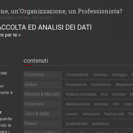
one, un'Organizzazione, un Professionista?
Pubblico, Privato, No-profit?
ACCOLTA ED ANALISI DEI DATI
e per te »
contenuti
iale
Economia
Competitività
Crescita
Sviluppo
Global
Governance
Commercio
Migrazion
ri
utente è
Moneta & Mercati
Politica monetaria
Bce
Banche
M
Corporate
Multinazionali
Imprese
Pmi
Start
r
Jobs & Skills
Lavoro
Istruzione
Parti sociali
Pr
iguarda
Planet
Sostenibilità
Ambiente
ndo le
pare i