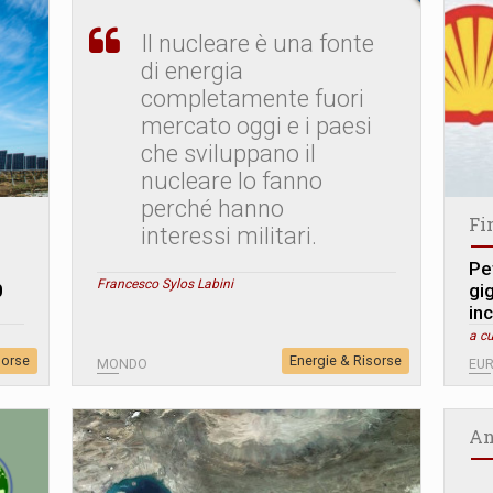
Il nucleare è una fonte
di energia
completamente fuori
mercato oggi e i paesi
che sviluppano il
nucleare lo fanno
perché hanno
Fi
interessi militari.
Pet
Francesco Sylos Labini
0
gig
in
a cu
sorse
Energie & Risorse
MONDO
EU
An