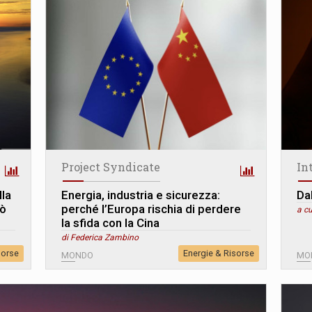
Project Syndicate
In
lla
Energia, industria e sicurezza:
Da
uò
perché l’Europa rischia di perdere
a cu
la sfida con la Cina
di Federica Zambino
sorse
Energie & Risorse
MONDO
MO