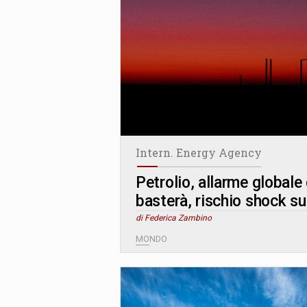
Intern. Energy Agency
Petrolio, allarme globale 
basterà, rischio shock su
di Federica Zambino
MONDO