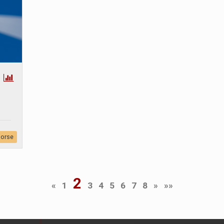
sorse
2
«
1
3
4
5
6
7
8
»
»»