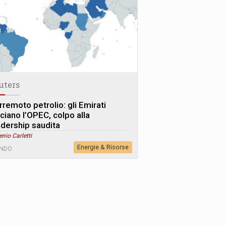
uters
rremoto petrolio: gli Emirati
sciano l’OPEC, colpo alla
adership saudita
enio Carletti
Energie & Risorse
NDO