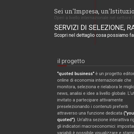
Sei un'Impresa, un'Istituzi
Operi a livello internazionale nel settore 
SERVIZI DI SELEZIONE, R
Scopri nel dettaglio cosa possiamo far
il progetto
"quoted business"
è un progetto editor
online di economia internazionale che
monitora, seleziona e rielabora le miglio
news, analisi e idee a livello globale. L'
invitato a partecipare attivamente
preselezionando i contenuti preferiti
attraverso una funzione dedicata
("you
quoted")
. Un'altra sezione interattiva r
gli indicatori macroeconomici: imposta
variabili è possibile visualizzare e stam