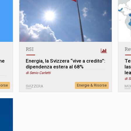
RSI
Re
one
Energia, la Svizzera “vive a credito”:
Te
dipendenza estera al 68%
la
le
di Senio Carletti
di S
sorse
Energie & Risorse
SVIZZERA
MO