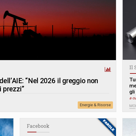
Il 
Tu
dell’AIE: “Nel 2026 il greggio non
me
i prezzi”
gli
a cu
Energie & Risorse
MO
Facebook