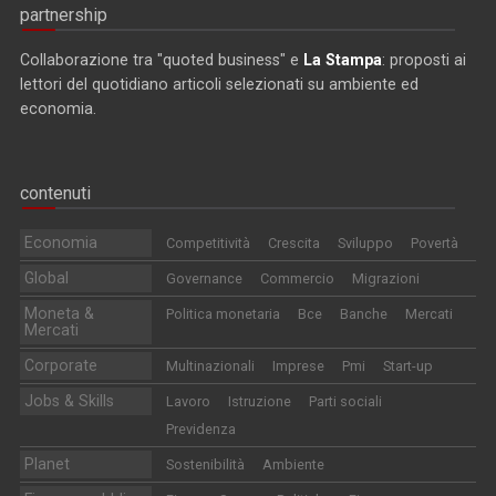
partnership
Collaborazione tra "quoted business" e
La Stampa
: proposti ai
lettori del quotidiano articoli selezionati su ambiente ed
economia.
contenuti
Economia
Competitività
Crescita
Sviluppo
Povertà
Global
Governance
Commercio
Migrazioni
Moneta &
Politica monetaria
Bce
Banche
Mercati
Mercati
Corporate
Multinazionali
Imprese
Pmi
Start-up
Jobs & Skills
Lavoro
Istruzione
Parti sociali
Previdenza
Planet
Sostenibilità
Ambiente