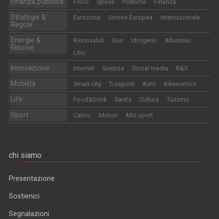
Finanza pubblica
Fisco
Spesa
Politiche
Finanza
Strategie &
Eurozona
Unione Europea
Internazionale
Regole
Energie &
Rinnovabili
Gas
Idrogeno
Alluminio
Risorse
Litio
Innovazione
Internet
Scienza
Social media
R&S
Mobilità
Smart-city
Trasporti
Auto
Bikenomics
Life
Food&Drink
Sanità
Cultura
Turismo
Sport
Calcio
Motori
Altri sport
chi siamo
Presentazione
Sostienici
Segnalazioni