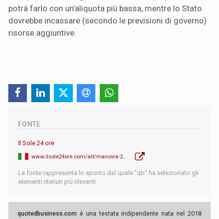
potrà farlo con un’aliquota più bassa, mentre lo Stato
dovrebbe incassare (secondo le previsioni di governo)
risorse aggiuntive.
FONTE
Il Sole 24 ore
www.ilsole24ore.com/art/manovra-2026-spunta-tassa-agevolata-sull-oro-aliquota-125percento-lingotti-e-monete-AH1A15iD
La fonte rappresenta lo spunto dal quale "qb" ha selezionato gli
elementi ritenuti più rilevanti.
quotedbusiness.com
è una testata indipendente nata nel 2018