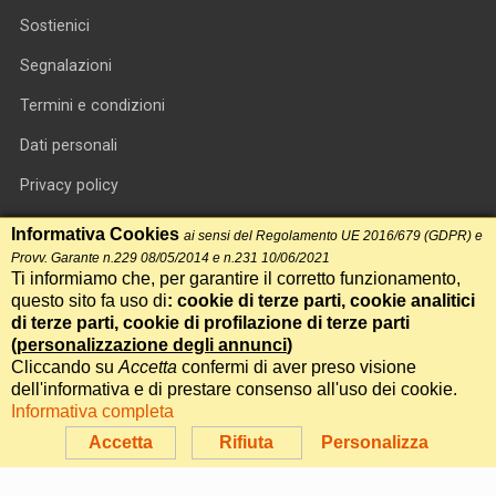
Sostienici
Segnalazioni
Termini e condizioni
Dati personali
Privacy policy
Informativa cookie
Informativa Cookies
ai sensi del Regolamento UE 2016/679 (GDPR) e
Provv. Garante n.229 08/05/2014 e n.231 10/06/2021
RSS feed
Ti informiamo che, per garantire il corretto funzionamento,
questo sito fa uso di
: cookie di terze parti, cookie analitici
RSS Top News
di terze parti, cookie di profilazione di terze parti
Contatti
(
personalizzazione degli annunci
)
Cliccando su
Accetta
confermi di aver preso visione
dell'informativa e di prestare consenso all'uso dei cookie.
International Communication S.r.l. • P.IVA 14478081004 • Testata
Informativa completa
giornalistica n.191, reg. Tribunale di Roma del 14/12/2017
Accetta
Rifiuta
Personalizza
Powered by
Itala