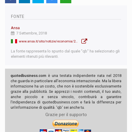
FONTE
Ansa
7 Settembre, 2018
www.ansa.it/sito/notizie/economia/2018/09/07/moscovici-per-manovra-spero-realismo_b804e869-8439-41de-a2b8-248e544f6049.html
La fonte rappresenta lo spunto dal quale "qb" ha selezionato gli
elementi ritenuti più rilevanti.
quotedbusiness.com
è una testata indipendente nata nel 2018
che guarda in particolare all'economia internazionale. Ma la libera
informazione ha un costo, che non è sostenibile esclusivamente
grazie alla pubblicità. Se apprezzi i nostri contenuti, il tuo aiuto,
anche piccolo e senza vincolo, contribuirà a garantire
l'indipendenza di quotedbusiness.com e farà la differenza per
un'informazione di qualità. 'qb' sei anche tu.
Grazie per il supporto