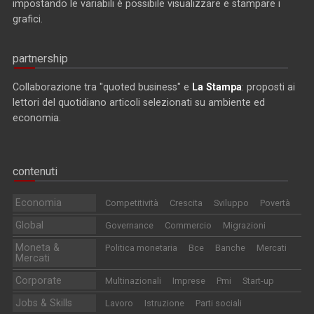
impostando le variabili è possibile visualizzare e stampare i
grafici.
partnership
Collaborazione tra "quoted business" e
La Stampa
: proposti ai
lettori del quotidiano articoli selezionati su ambiente ed
economia.
contenuti
Economia
Competitività
Crescita
Sviluppo
Povertà
Global
Governance
Commercio
Migrazioni
Moneta &
Politica monetaria
Bce
Banche
Mercati
Mercati
Corporate
Multinazionali
Imprese
Pmi
Start-up
Jobs & Skills
Lavoro
Istruzione
Parti sociali