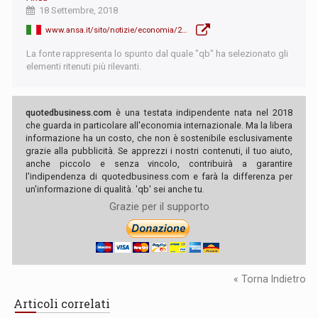
18 Settembre, 2018
www.ansa.it/sito/notizie/economia/2018/09/18/manovra-pressing-m5s-sul-reddito-di-cittadinanza_ccee7070-e23b-4a49-bc26-5d87d1426c4e.html
La fonte rappresenta lo spunto dal quale "qb" ha selezionato gli
elementi ritenuti più rilevanti.
quotedbusiness.com
è una testata indipendente nata nel 2018
che guarda in particolare all'economia internazionale. Ma la libera
informazione ha un costo, che non è sostenibile esclusivamente
grazie alla pubblicità. Se apprezzi i nostri contenuti, il tuo aiuto,
anche piccolo e senza vincolo, contribuirà a garantire
l'indipendenza di quotedbusiness.com e farà la differenza per
un'informazione di qualità. 'qb' sei anche tu.
Grazie per il supporto
« Torna Indietro
Articoli correlati