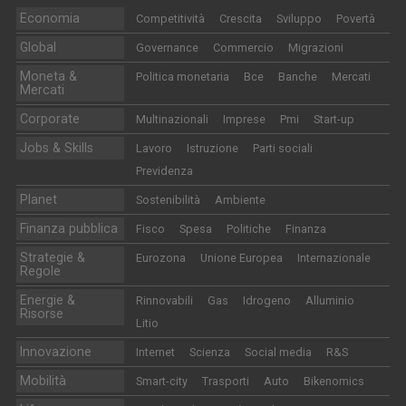
Economia
Competitività
Crescita
Sviluppo
Povertà
Global
Governance
Commercio
Migrazioni
Moneta &
Politica monetaria
Bce
Banche
Mercati
Mercati
Corporate
Multinazionali
Imprese
Pmi
Start-up
Jobs & Skills
Lavoro
Istruzione
Parti sociali
Previdenza
Planet
Sostenibilità
Ambiente
Finanza pubblica
Fisco
Spesa
Politiche
Finanza
Strategie &
Eurozona
Unione Europea
Internazionale
Regole
Energie &
Rinnovabili
Gas
Idrogeno
Alluminio
Risorse
Litio
Innovazione
Internet
Scienza
Social media
R&S
Mobilità
Smart-city
Trasporti
Auto
Bikenomics