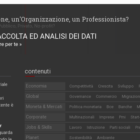
one, un'Organizzazione, un Professionista?
Pubblico, Privato, No-profit?
ACCOLTA ED ANALISI DEI DATI
e per te »
contenuti
iale
Economia
Competitività
Crescita
Sviluppo
Global
Governance
Commercio
Migrazion
ri
utente è
Moneta & Mercati
Politica monetaria
Bce
Banche
M
Corporate
Multinazionali
Imprese
Pmi
Start
r
Jobs & Skills
Lavoro
Istruzione
Parti sociali
Pr
iguarda
Planet
Sostenibilità
Ambiente
ndo le