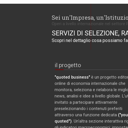
Sei un'Impresa, un'Istituzi
Operi a livello internazionale nel settore 
SERVIZI DI SELEZIONE, R
Scopri nel dettaglio cosa possiamo far
il progetto
"quoted business"
è un progetto editor
online di economia internazionale che
monitora, seleziona e rielabora le miglio
news, analisi e idee a livello globale. L'
invitato a partecipare attivamente
preselezionando i contenuti preferiti
attraverso una funzione dedicata
("you
quoted")
. Un'altra sezione interattiva r
gli indicatori macroeconomici: imposta