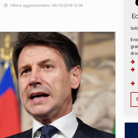
Ultimo aggiornamento: 06/10/2018 12:49
Indi
Il n
graf
di s
S