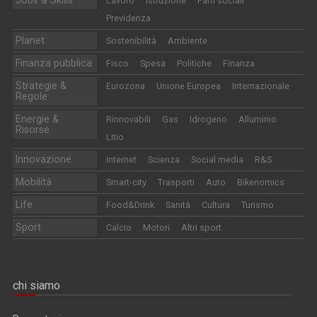
Lavoro
Istruzione
Parti sociali
Previdenza
Planet
Sostenibilità
Ambiente
Finanza pubblica
Fisco
Spesa
Politiche
Finanza
Strategie &
Eurozona
Unione Europea
Internazionale
Regole
Energie &
Rinnovabili
Gas
Idrogeno
Alluminio
Risorse
Litio
Innovazione
Internet
Scienza
Social media
R&S
Mobilità
Smart-city
Trasporti
Auto
Bikenomics
Life
Food&Drink
Sanità
Cultura
Turismo
Sport
Calcio
Motori
Altri sport
chi siamo