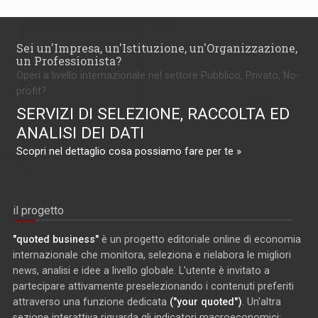
Sei un'Impresa, un'Istituzione, un'Organizzazione,
un Professionista?
Operi a livello internazionale nel settore Pubblico, Privato, No-
profit?
SERVIZI DI SELEZIONE, RACCOLTA ED
ANALISI DEI DATI
Scopri nel dettaglio cosa possiamo fare per te »
il progetto
"quoted business"
è un progetto editoriale online di economia
internazionale che monitora, seleziona e rielabora le migliori
news, analisi e idee a livello globale. L'utente è invitato a
partecipare attivamente preselezionando i contenuti preferiti
attraverso una funzione dedicata
("your quoted")
. Un'altra
sezione interattiva riguarda gli indicatori macroeconomici: