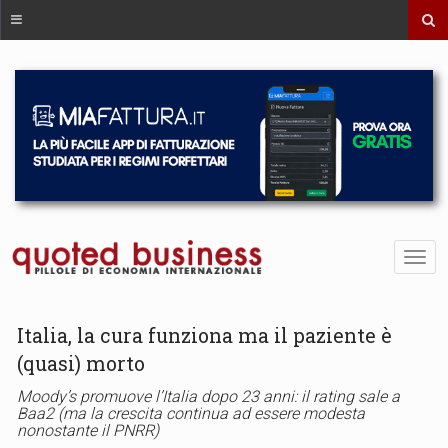
Italia, la cura funziona ma il paziente è
(quasi) morto
Moody’s promuove l’Italia dopo 23 anni: il rating sale a
Baa2 (ma la crescita continua ad essere modesta
nonostante il PNRR)