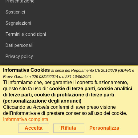
Presentazione
Sostienici
Segnalazioni
Termini e condizioni
Dati personali
Privacy policy
Informativa cookie
Informativa Cookies
ai sensi del Regolamento UE 2016/679 (GDPR) e
Provv. Garante n.229 08/05/2014 e n.231 10/06/2021
RSS feed
Ti informiamo che, per garantire il corretto funzionamento,
questo sito fa uso di
: cookie di terze parti, cookie analitici
RSS Top News
di terze parti, cookie di profilazione di terze parti
Contatti
(
personalizzazione degli annunci
)
Cliccando su
Accetta
confermi di aver preso visione
dell'informativa e di prestare consenso all'uso dei cookie.
International Communication S.r.l. • P.IVA 14478081004 • Testata
Informativa completa
giornalistica n.191, reg. Tribunale di Roma del 14/12/2017
Accetta
Rifiuta
Personalizza
Powered by
Itala