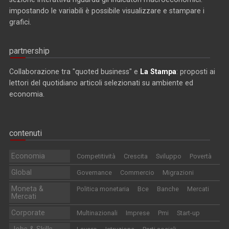
impostando le variabili è possibile visualizzare e stampare i
grafici.
partnership
Collaborazione tra "quoted business" e
La Stampa
: proposti ai
lettori del quotidiano articoli selezionati su ambiente ed
economia.
contenuti
Economia
Competitività
Crescita
Sviluppo
Povertà
Global
Governance
Commercio
Migrazioni
Moneta &
Politica monetaria
Bce
Banche
Mercati
Mercati
Corporate
Multinazionali
Imprese
Pmi
Start-up
Jobs & Skills