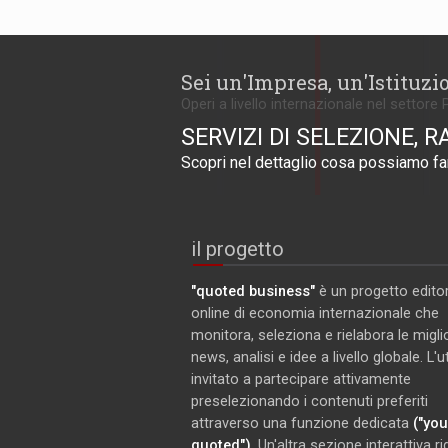
Sei un'Impresa, un'Istituzi
Operi a livello internazionale nel settore 
SERVIZI DI SELEZIONE, R
Scopri nel dettaglio cosa possiamo far
il progetto
"quoted business"
è un progetto editor
online di economia internazionale che
monitora, seleziona e rielabora le miglio
news, analisi e idee a livello globale. L'
invitato a partecipare attivamente
preselezionando i contenuti preferiti
attraverso una funzione dedicata
("you
quoted")
. Un'altra sezione interattiva r