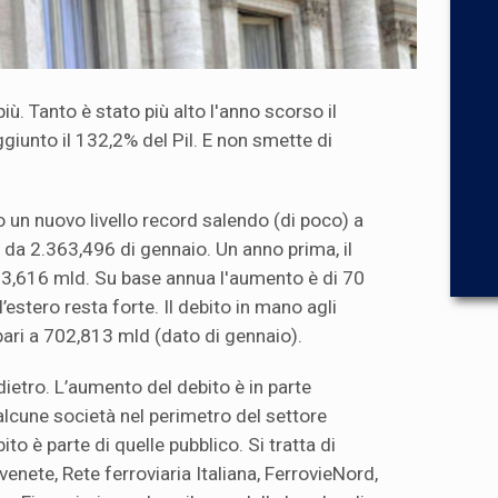
più. Tanto è stato più alto l'anno scorso il
giunto il 132,2% del Pil. E non smette di
o un nuovo livello record salendo (di poco) a
 da 2.363,496 di gennaio. Un anno prima, il
93,616 mld. Su base annua l'aumento è di 70
’estero resta forte. Il debito in mano agli
 pari a 702,813 mld (dato di gennaio).
etro. L’aumento del debito è in parte
alcune società nel perimetro del settore
bito è parte di quelle pubblico. Si tratta di
enete, Rete ferroviaria Italiana, FerrovieNord,