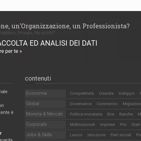
one, un'Organizzazione, un Professionista?
Pubblico, Privato, No-profit?
ACCOLTA ED ANALISI DEI DATI
e per te »
contenuti
iale
Economia
Competitività
Crescita
Sviluppo
Global
Governance
Commercio
Migrazion
ri
utente è
Moneta & Mercati
Politica monetaria
Bce
Banche
M
Corporate
Multinazionali
Imprese
Pmi
Start
r
Jobs & Skills
Lavoro
Istruzione
Parti sociali
Pr
iguarda