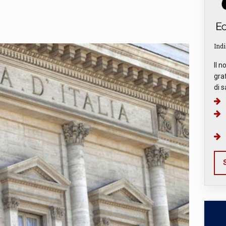
Indi
Il n
graf
di s
S