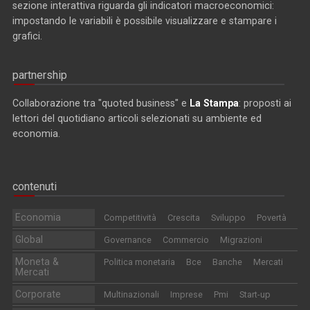
sezione interattiva riguarda gli indicatori macroeconomici:
impostando le variabili è possibile visualizzare e stampare i
grafici.
partnership
Collaborazione tra "quoted business" e
La Stampa
: proposti ai
lettori del quotidiano articoli selezionati su ambiente ed
economia.
contenuti
Economia
Competitività
Crescita
Sviluppo
Povertà
Global
Governance
Commercio
Migrazioni
Moneta &
Politica monetaria
Bce
Banche
Mercati
Mercati
Corporate
Multinazionali
Imprese
Pmi
Start-up