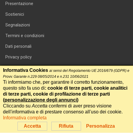
Presentazione
Sostienici
Segnalazioni
Termini e condizioni
Dati personali
Privacy policy
Informativa cookie
Informativa Cookies
ai sensi del Regolamento UE 2016/679 (GDPR) e
Provv. Garante n.229 08/05/2014 e n.231 10/06/2021
RSS feed
Ti informiamo che, per garantire il corretto funzionamento,
questo sito fa uso di
: cookie di terze parti, cookie analitici
RSS Top News
di terze parti, cookie di profilazione di terze parti
(
personalizzazione degli annunci
)
Contatti
Cliccando su
Accetta
confermi di aver preso visione
dell'informativa e di prestare consenso all'uso dei cookie.
Informativa completa
International Communication S.r.l. • P.IVA 14478081004 • Testata
giornalistica n.191, reg. Tribunale di Roma del 14/12/2017
Accetta
Rifiuta
Personalizza