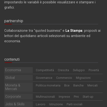
impostando le variabili è possibile visualizzare e stampare i
grafici.
partnership
Collaborazione tra "quoted business" e
La Stampa
: proposti ai
lettori del quotidiano articoli selezionati su ambiente ed
economia.
contenuti
Economia
Competitività
Crescita
Sviluppo
Povertà
Global
Governance
Commercio
Migrazioni
Moneta &
Politica monetaria
Bce
Banche
Mercati
Mercati
Corporate
Multinazionali
Imprese
Pmi
Start-up
Jobs & Skills
Lavoro
Istruzione
Parti sociali