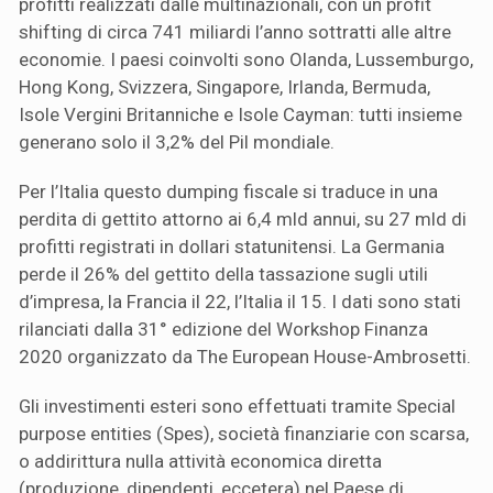
profitti realizzati dalle multinazionali, con un profit
shifting di circa 741 miliardi l’anno sottratti alle altre
economie. I paesi coinvolti sono Olanda, Lussemburgo,
Hong Kong, Svizzera, Singapore, Irlanda, Bermuda,
Isole Vergini Britanniche e Isole Cayman: tutti insieme
generano solo il 3,2% del Pil mondiale.
Per l’Italia questo dumping fiscale si traduce in una
perdita di gettito attorno ai 6,4 mld annui, su 27 mld di
profitti registrati in dollari statunitensi. La Germania
perde il 26% del gettito della tassazione sugli utili
d’impresa, la Francia il 22, l’Italia il 15. I dati sono stati
rilanciati dalla 31° edizione del Workshop Finanza
2020 organizzato da The European House-Ambrosetti.
Gli investimenti esteri sono effettuati tramite Special
purpose entities (Spes), società finanziarie con scarsa,
o addirittura nulla attività economica diretta
(produzione, dipendenti, eccetera) nel Paese di