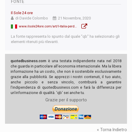
FONTE
Il Sole 24 ore
di Davide Colombo
21 Novembre, 2020
www.ilsole24ore.com/art/l-italia-perde-ogni-anno-64-miliardi-vantaggio-paradisi-fiscali-ADGiHe3?utm_term=Autofeed&utm_medium=FBSole24Ore&utm_source=Facebook&fbclid=IwAR3SuVBYGmgOGyaFVVFT7i3dwt4ol7OlBZ_FEKtJYPaOERtM3QVCPGUON-c#Echobox=1605967389
La fonte rappresenta lo spunto dal quale "qb" ha selezionato gli
elementi ritenuti più rilevanti.
quotedbusiness.com
è una testata indipendente nata nel 2018
che guarda in particolare all'economia internazionale. Ma la libera
informazione ha un costo, che non è sostenibile esclusivamente
grazie alla pubblicità. Se apprezzi i nostri contenuti, il tuo aiuto,
anche piccolo e senza vincolo, contribuirà a garantire
l'indipendenza di quotedbusiness.com e farà la differenza per
un'informazione di qualità. 'qb' sei anche tu.
Grazie per il supporto
« Torna Indietro