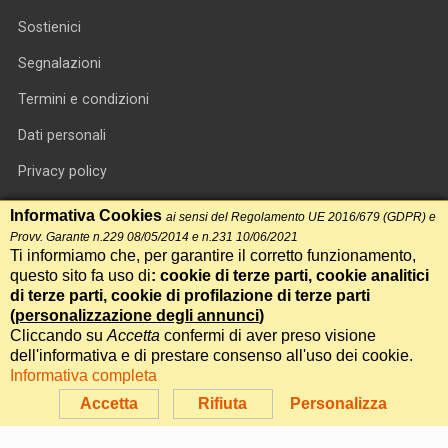
Sostienici
Segnalazioni
Termini e condizioni
Dati personali
Privacy policy
Informativa cookie
Informativa Cookies
ai sensi del Regolamento UE 2016/679 (GDPR) e
Provv. Garante n.229 08/05/2014 e n.231 10/06/2021
RSS feed
Ti informiamo che, per garantire il corretto funzionamento,
questo sito fa uso di
: cookie di terze parti, cookie analitici
RSS Top News
di terze parti, cookie di profilazione di terze parti
(
personalizzazione degli annunci
)
Contatti
Cliccando su
Accetta
confermi di aver preso visione
dell'informativa e di prestare consenso all'uso dei cookie.
Informativa completa
International Communication S.r.l. • P.IVA 14478081004 • Testata
giornalistica n.191, reg. Tribunale di Roma del 14/12/2017
Accetta
Rifiuta
Personalizza
Powered by
Itala