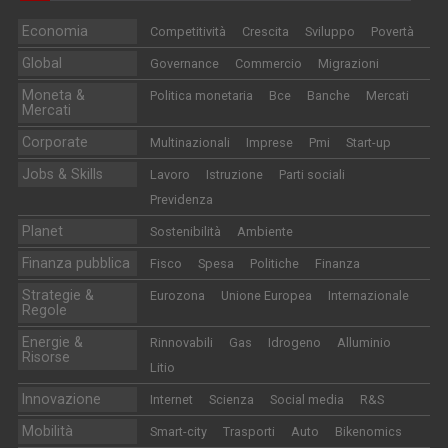
Economia
Competitività
Crescita
Sviluppo
Povertà
Global
Governance
Commercio
Migrazioni
Moneta &
Politica monetaria
Bce
Banche
Mercati
Mercati
Corporate
Multinazionali
Imprese
Pmi
Start-up
Jobs & Skills
Lavoro
Istruzione
Parti sociali
Previdenza
Planet
Sostenibilità
Ambiente
Finanza pubblica
Fisco
Spesa
Politiche
Finanza
Strategie &
Eurozona
Unione Europea
Internazionale
Regole
Energie &
Rinnovabili
Gas
Idrogeno
Alluminio
Risorse
Litio
Innovazione
Internet
Scienza
Social media
R&S
Mobilità
Smart-city
Trasporti
Auto
Bikenomics