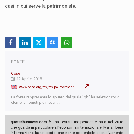
casi in cui serve la patrimoniale.
FONTE
Ocse
12 Aprile, 2018
www.oecd.org/tax/tax-policy/role-and-design-of-net-wealth-taxes-in-the-OECD-summary.pdf
La fonte rappresenta lo spunto dal quale "qb" ha selezionato gli
elementi ritenuti più rilevanti.
quotedbusiness.com
è una testata indipendente nata nel 2018
che guarda in particolare all'economia internazionale. Ma la libera
informazione ha un costo, che non è sostenibile esclusivamente