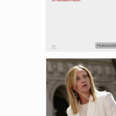
di Francesco Paolini
Finanza pub
UE