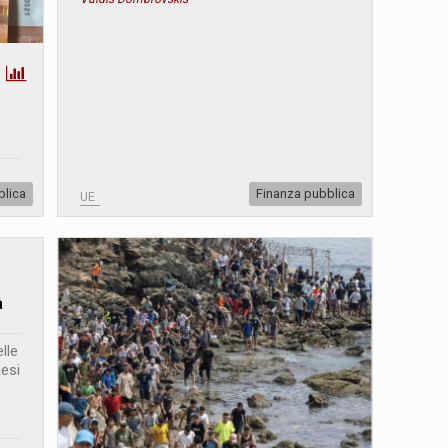
blica
Finanza pubblica
UE
a
lle
aesi