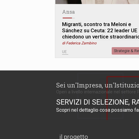
Ansa
Migranti, scontro tra Meloni e
Sánchez su Ceuta: 22 leader UE
chiedono un vertice straordinari
di Federica Zambino
Strategie & R
UE
Sei un'Impresa, un'Istituzi
Operi a livello internazionale nel settore 
SERVIZI DI SELEZIONE, R
Scopri nel dettaglio cosa possiamo far
il progetto