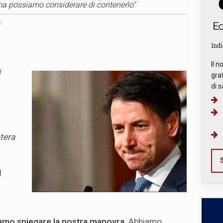
 ma possiamo considerare di contenerlo"
8
Indi
Il n
i
graf
di s
tera
S
l
liamo spiegare la nostra manovra
. Abbiamo