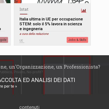
Istat
Italia ultima in UE per occupazione
STEM: solo il 5% lavora in scienza
o
e ingegneria
a cura della redazione
egole
Jobs & Skills
UE
one, un'Organizzazione, un Professionista?
Pubblico, Privato, No-profit?
ACCOLTA ED ANALISI DEI DATI
e per te »
contenuti