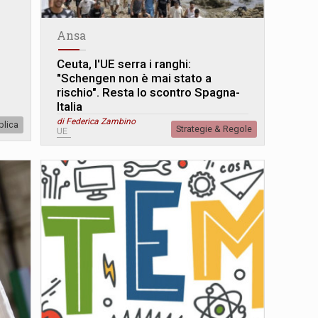
Ansa
Ceuta, l'UE serra i ranghi:
"Schengen non è mai stato a
rischio". Resta lo scontro Spagna-
Italia
di Federica Zambino
blica
Strategie & Regole
UE