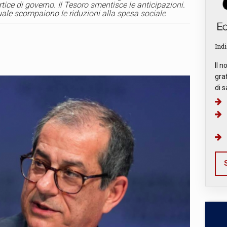
rtice di governo. Il Tesoro smentisce le anticipazioni.
quale scompaiono le riduzioni alla spesa sociale
Indi
Il n
graf
di s
S