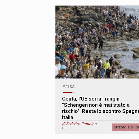
Ansa
Ceuta, l'UE serra i ranghi:
"Schengen non è mai stato a
rischio". Resta lo scontro Spagn
Italia
di Federica Zambino
Strategie & R
UE