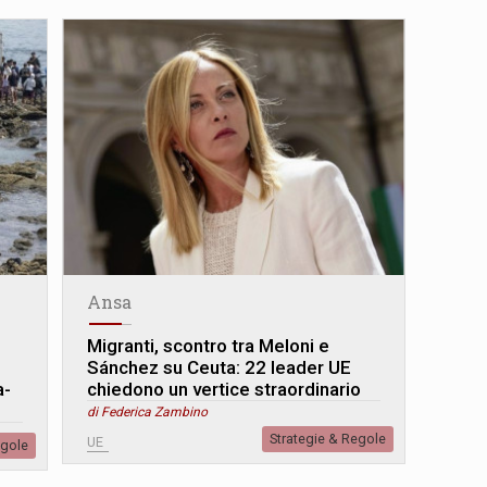
Ansa
Migranti, scontro tra Meloni e
Sánchez su Ceuta: 22 leader UE
a-
chiedono un vertice straordinario
di Federica Zambino
Strategie & Regole
UE
egole