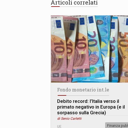
Articoli correlati
Fondo monetario int.le
Debito record: l’Italia verso il
primato negativo in Europa (e il
sorpasso sulla Grecia)
di Senio Carletti
Finanza pub
UE