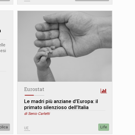
a
lle
aesi
Eurostat
Le madri più anziane d’Europa: il
primato silenzioso dell’Italia
di Senio Carletti
blica
Life
UE