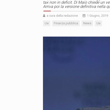
tax non in deficit. Di Maio chiede un ve
Arriva poi la versione definitiva nella 
a cura della redazione
1 Giugno, 2019
Ue
Finanza pubblica
News
Ue