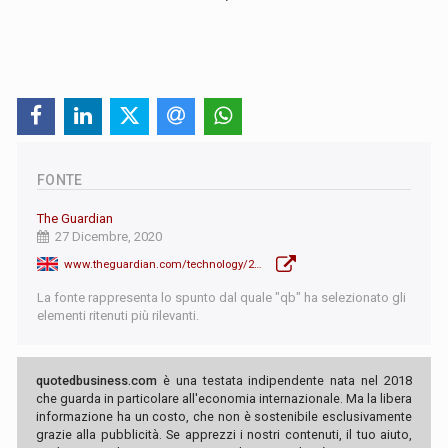
FONTE
The Guardian
27 Dicembre, 2020
www.theguardian.com/technology/2020/dec/27/facebook-to-close-controversial-irish-holding-companies
La fonte rappresenta lo spunto dal quale "qb" ha selezionato gli
elementi ritenuti più rilevanti.
quotedbusiness.com
è una testata indipendente nata nel 2018
che guarda in particolare all'economia internazionale. Ma la libera
informazione ha un costo, che non è sostenibile esclusivamente
grazie alla pubblicità. Se apprezzi i nostri contenuti, il tuo aiuto,