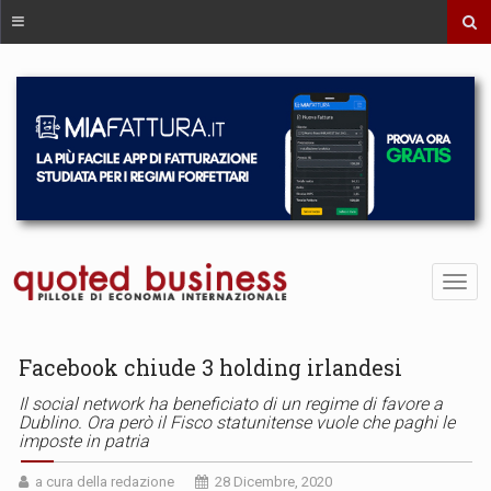
Facebook chiude 3 holding irlandesi
Il social network ha beneficiato di un regime di favore a
Dublino. Ora però il Fisco statunitense vuole che paghi le
imposte in patria
a cura della redazione
28 Dicembre, 2020