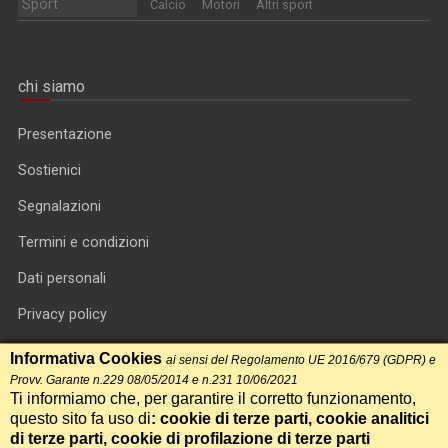
Sport
Calcio
Motori
Altri sport
chi siamo
Presentazione
Sostienici
Segnalazioni
Termini e condizioni
Dati personali
Privacy policy
Informativa cookie
Informativa Cookies
ai sensi del Regolamento UE 2016/679 (GDPR) e
Provv. Garante n.229 08/05/2014 e n.231 10/06/2021
RSS feed
Ti informiamo che, per garantire il corretto funzionamento,
questo sito fa uso di
: cookie di terze parti, cookie analitici
RSS Top News
di terze parti, cookie di profilazione di terze parti