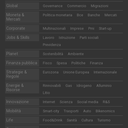
Global
Governance
Commercio
Migrazioni
Moneta &
Politica monetaria
Bce
Banche
Mercati
Mercati
Corporate
Multinazionali
Imprese
Pmi
Start-up
Jobs & Skills
Lavoro
Istruzione
Parti sociali
Previdenza
Planet
Sostenibilità
Ambiente
Finanza pubblica
Fisco
Spesa
Politiche
Finanza
Strategie &
Eurozona
Unione Europea
Internazionale
Regole
Energie &
Rinnovabili
Gas
Idrogeno
Alluminio
Risorse
Litio
Innovazione
Internet
Scienza
Social media
R&S
Mobilità
Smart-city
Trasporti
Auto
Bikenomics
Life
Food&Drink
Sanità
Cultura
Turismo