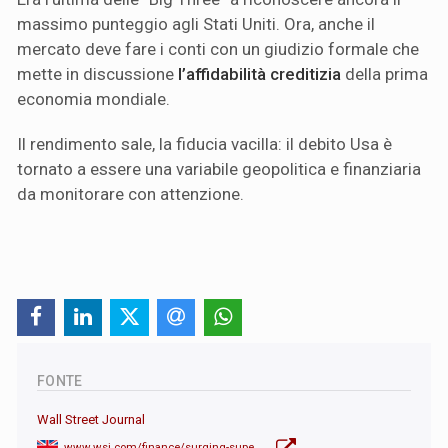
massimo punteggio agli Stati Uniti. Ora, anche il
mercato deve fare i conti con un giudizio formale che
mette in discussione
l’affidabilità creditizia
della prima
economia mondiale.
Il rendimento sale, la fiducia vacilla: il debito Usa è
tornato a essere una variabile geopolitica e finanziaria
da monitorare con attenzione.
FONTE
Wall Street Journal
www.wsj.com/finance/surging-super-long-jgb-yields-reflect-lack-of-japanese-private-sector-demand-434f57cd