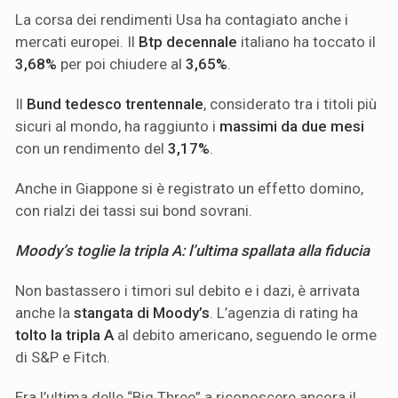
La corsa dei rendimenti Usa ha contagiato anche i
mercati europei. Il
Btp decennale
italiano ha toccato il
3,68%
per poi chiudere al
3,65%
.
Il
Bund tedesco trentennale
, considerato tra i titoli più
sicuri al mondo, ha raggiunto i
massimi da due mesi
con un rendimento del
3,17%
.
Anche in Giappone si è registrato un effetto domino,
con rialzi dei tassi sui bond sovrani.
Moody’s toglie la tripla A: l’ultima spallata alla fiducia
Non bastassero i timori sul debito e i dazi, è arrivata
anche la
stangata di Moody’s
. L’agenzia di rating ha
tolto la tripla A
al debito americano, seguendo le orme
di S&P e Fitch.
Era l’ultima delle “Big Three” a riconoscere ancora il