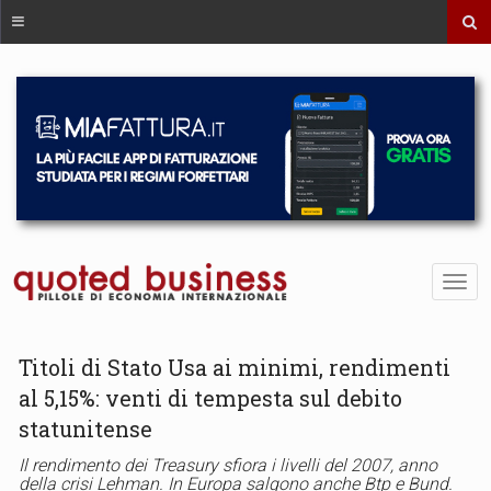
Titoli di Stato Usa ai minimi, rendimenti
al 5,15%: venti di tempesta sul debito
statunitense
Il rendimento dei Treasury sfiora i livelli del 2007, anno
della crisi Lehman. In Europa salgono anche Btp e Bund.