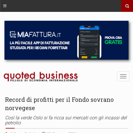
Record di profitti per il Fondo sovrano
norvegese
Così la verde Oslo si fa ricca sui mercati con gli incassi del
petrolio