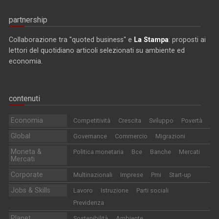
partnership
Collaborazione tra "quoted business" e
La Stampa
: proposti ai
lettori del quotidiano articoli selezionati su ambiente ed
economia.
contenuti
Economia
Competitività
Crescita
Sviluppo
Povertà
Global
Governance
Commercio
Migrazioni
Moneta &
Politica monetaria
Bce
Banche
Mercati
Mercati
Corporate
Multinazionali
Imprese
Pmi
Start-up
Jobs & Skills
Lavoro
Istruzione
Parti sociali
Previdenza
Planet
Sostenibilità
Ambiente