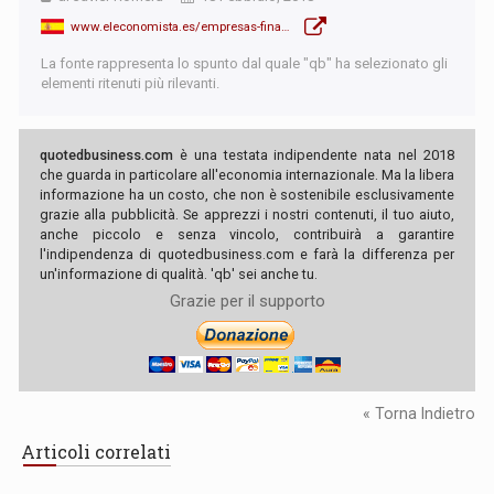
www.eleconomista.es/empresas-finanzas/noticias/8946965/02/18/Nike-factura-desde-los-Paises-Bajos-todas-las-ventas-hechas-en-Espana.html
La fonte rappresenta lo spunto dal quale "qb" ha selezionato gli
elementi ritenuti più rilevanti.
quotedbusiness.com
è una testata indipendente nata nel 2018
che guarda in particolare all'economia internazionale. Ma la libera
informazione ha un costo, che non è sostenibile esclusivamente
grazie alla pubblicità. Se apprezzi i nostri contenuti, il tuo aiuto,
anche piccolo e senza vincolo, contribuirà a garantire
l'indipendenza di quotedbusiness.com e farà la differenza per
un'informazione di qualità. 'qb' sei anche tu.
Grazie per il supporto
« Torna Indietro
Articoli correlati