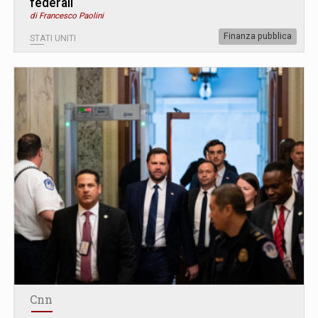
federali
di Francesco Paolini
Finanza pubblica
STATI UNITI
Cnn