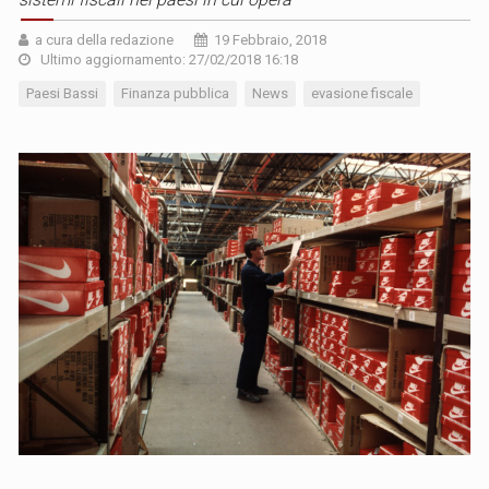
a cura della redazione
19 Febbraio, 2018
Ultimo aggiornamento: 27/02/2018 16:18
Paesi Bassi
Finanza pubblica
News
evasione fiscale