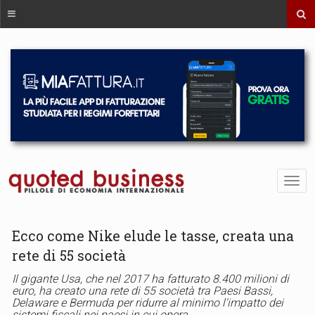
Ecco come Nike elude le tasse, creata una
rete di 55 società
Il gigante Usa, che nel 2017 ha fatturato 8.400 milioni di
euro, ha creato una rete di 55 società tra Paesi Bassi,
Delaware e Bermuda per ridurre al minimo l'impatto dei
sistemi fiscali nei paesi in cui opera