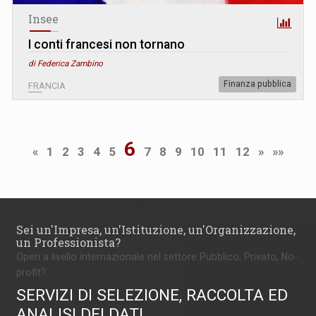
Insee
I conti francesi non tornano
di Federica Zambino
Finanza pubblica
FRANCIA
6
«
1
2
3
4
5
7
8
9
10
11
12
»
»»
Sei un'Impresa, un'Istituzione, un'Organizzazione,
un Professionista?
Operi a livello internazionale nel settore Pubblico, Privato, No-
profit?
SERVIZI DI SELEZIONE, RACCOLTA ED
ANALISI DEI DATI