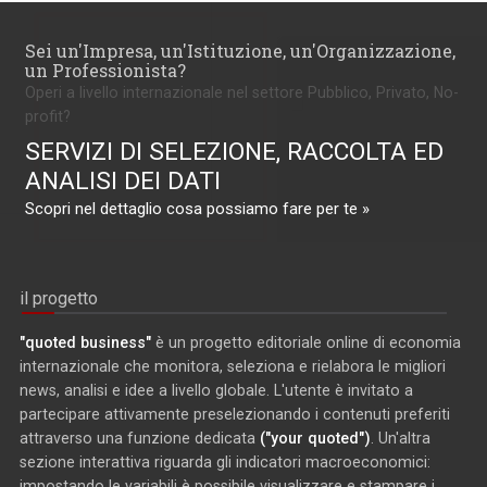
Sei un'Impresa, un'Istituzione, un'Organizzazione,
un Professionista?
Operi a livello internazionale nel settore Pubblico, Privato, No-
profit?
SERVIZI DI SELEZIONE, RACCOLTA ED
ANALISI DEI DATI
Scopri nel dettaglio cosa possiamo fare per te »
il progetto
"quoted business"
è un progetto editoriale online di economia
internazionale che monitora, seleziona e rielabora le migliori
news, analisi e idee a livello globale. L'utente è invitato a
partecipare attivamente preselezionando i contenuti preferiti
attraverso una funzione dedicata
("your quoted")
. Un'altra
sezione interattiva riguarda gli indicatori macroeconomici:
impostando le variabili è possibile visualizzare e stampare i