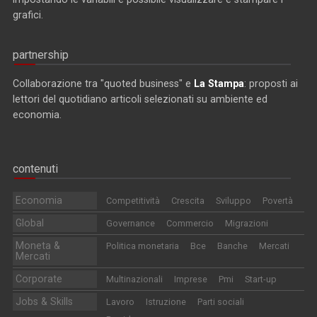
grafici.
partnership
Collaborazione tra "quoted business" e
La Stampa
: proposti ai
lettori del quotidiano articoli selezionati su ambiente ed
economia.
contenuti
Economia
Competitività
Crescita
Sviluppo
Povertà
Global
Governance
Commercio
Migrazioni
Moneta &
Politica monetaria
Bce
Banche
Mercati
Mercati
Corporate
Multinazionali
Imprese
Pmi
Start-up
Jobs & Skills
Lavoro
Istruzione
Parti sociali