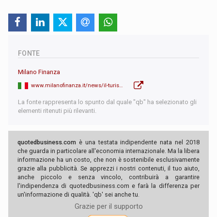
FONTE
Milano Finanza
www.milanofinanza.it/news/il-turismo-in-italia-in-9-mesi-vale-gia-48-8-miliardi-il-10-8-di-pil-boom-degli-aeroporti-e-focus-sui-202502100948225814
La fonte rappresenta lo spunto dal quale "qb" ha selezionato gli
elementi ritenuti più rilevanti.
quotedbusiness.com
è una testata indipendente nata nel 2018
che guarda in particolare all'economia internazionale. Ma la libera
informazione ha un costo, che non è sostenibile esclusivamente
grazie alla pubblicità. Se apprezzi i nostri contenuti, il tuo aiuto,
anche piccolo e senza vincolo, contribuirà a garantire
l'indipendenza di quotedbusiness.com e farà la differenza per
un'informazione di qualità. 'qb' sei anche tu.
Grazie per il supporto