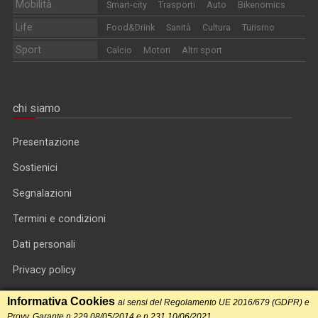
Mobilità
Smart-city
Trasporti
Auto
Bikenomics
Life
Food&Drink
Sanità
Cultura
Turismo
Sport
Calcio
Motori
Altri sport
chi siamo
Presentazione
Sostienici
Segnalazioni
Termini e condizioni
Dati personali
Privacy policy
Informativa cookie
Informativa Cookies
ai sensi del Regolamento UE 2016/679 (GDPR) e
Provv. Garante n.229 08/05/2014 e n.231 10/06/2021