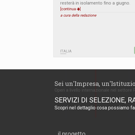
resterà in isolamento fino a giugno.
[continua
]
a cura della redazione
ITALIA
Sei un'Impresa, un'Istituzi
Operi a livello internazionale nel settore 
SERVIZI DI SELEZIONE, R
Scopri nel dettaglio cosa possiamo far
il progetto