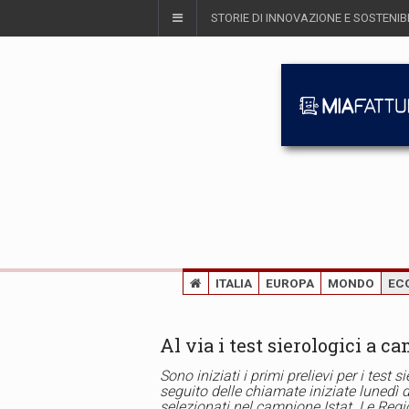
STORIE DI INNOVAZIONE E SOSTENIBI
ITALIA
EUROPA
MONDO
EC
Al via i test sierologici a c
Sono iniziati i primi prelievi per i test 
seguito delle chiamate iniziate lunedì d
selezionati nel campione Istat. Le Regio