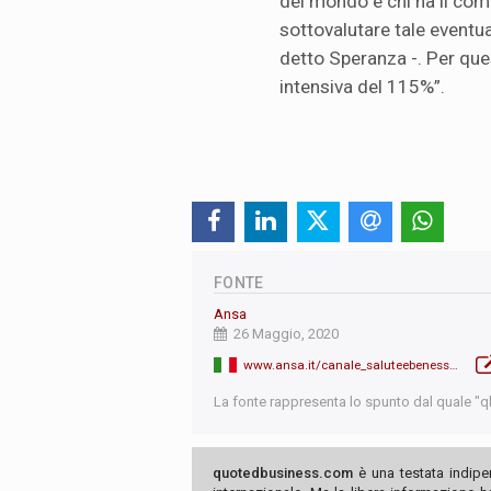
del mondo e chi ha il comp
sottovalutare tale eventua
detto Speranza -. Per que
intensiva del 115%”.
FONTE
Ansa
26 Maggio, 2020
www.ansa.it/canale_saluteebenessere/notizie/sanita/2020/05/26/fase-2-prime-7300-chiamate-per-test-60-indecisi_5aaffd49-ca3f-4d2c-946c-1dbf2434dd2c.html
La fonte rappresenta lo spunto dal quale "qb"
quotedbusiness.com
è una testata indipe