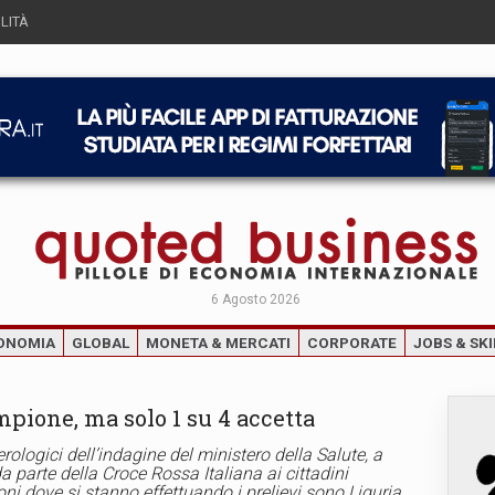
LITÀ
6 Agosto 2026
ONOMIA
GLOBAL
MONETA & MERCATI
CORPORATE
JOBS & SKI
ampione, ma solo 1 su 4 accetta
sierologici dell’indagine del ministero della Salute, a
a parte della Croce Rossa Italiana ai cittadini
ni dove si stanno effettuando i prelievi sono Liguria,