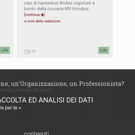
casi di hantavirus Andes registrati a
bordo della crociera MV Hondius.
[continua
]
a cura della redazione
Life
Life
ITALIA
one, un'Organizzazione, un Professionista?
Pubblico, Privato, No-profit?
ACCOLTA ED ANALISI DEI DATI
e per te »
contenuti