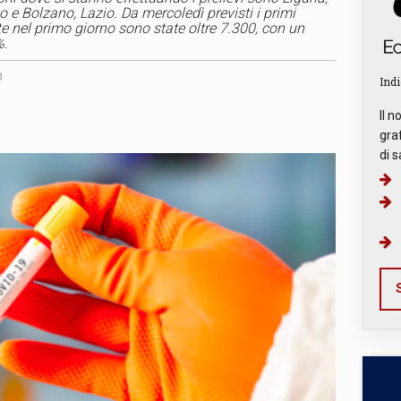
 e Bolzano, Lazio. Da mercoledì previsti i primi
e nel primo giorno sono state oltre 7.300, con un
%.
0
Indi
Il n
graf
di s
S