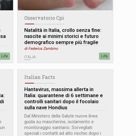
Osservatorio Cpi
e
Natalità in Italia, crollo senza fine:
esa
nascite ai minimi storici e futuro
demografico sempre più fragile
di Federica Zambino
Life
Life
ITALIA
Italian Facts
Hantavirus, massima allerta in
ia:
Italia: quarantene di 6 settimane e
di
controlli sanitari dopo il focolaio
sulla nave Hondius
Dal Ministero della Salute nuove linee
e
guida su mascherine, isolamento e
 un
monitoraggio sanitario. Sorvegliati
speciali i contatti ad alto rischio dopo i