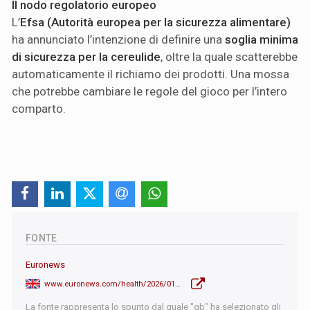
Il nodo regolatorio europeo
L’
Efsa (Autorità europea per la sicurezza alimentare)
ha annunciato l’intenzione di definire una
soglia minima
di sicurezza per la cereulide
, oltre la quale scatterebbe
automaticamente il richiamo dei prodotti. Una mossa
che potrebbe cambiare le regole del gioco per l’intero
comparto.
FONTE
Euronews
www.euronews.com/health/2026/01/22/global-baby-formula-recall-nestle-danone-lactalis-pull-products-after-toxin-alert
La fonte rappresenta lo spunto dal quale "qb" ha selezionato gli