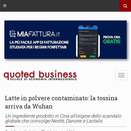
Latte in polvere contaminato: la tossina
arriva da Wuhan
Un ingrediente prodotto in Cina all’origine dello scandalo
globale che coinvolge Nestlé, Danone e Lactalis