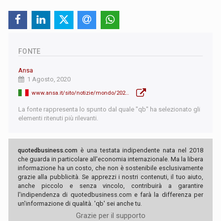
FONTE
Ansa
1 Agosto, 2020
www.ansa.it/sito/notizie/mondo/2020/08/01/coronavirususa-1.442-vittime-in-24-ore_1f5fe8a7-f2d6-4a9b-b873-c8c2b9e01115.html
La fonte rappresenta lo spunto dal quale "qb" ha selezionato gli
elementi ritenuti più rilevanti.
quotedbusiness.com
è una testata indipendente nata nel 2018
che guarda in particolare all'economia internazionale. Ma la libera
informazione ha un costo, che non è sostenibile esclusivamente
grazie alla pubblicità. Se apprezzi i nostri contenuti, il tuo aiuto,
anche piccolo e senza vincolo, contribuirà a garantire
l'indipendenza di quotedbusiness.com e farà la differenza per
un'informazione di qualità. 'qb' sei anche tu.
Grazie per il supporto