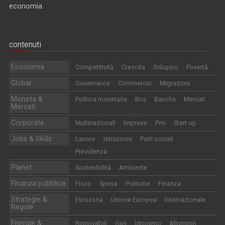
economia.
contenuti
Economia
Competitività
Crescita
Sviluppo
Povertà
Global
Governance
Commercio
Migrazioni
Moneta &
Politica monetaria
Bce
Banche
Mercati
Mercati
Corporate
Multinazionali
Imprese
Pmi
Start-up
Jobs & Skills
Lavoro
Istruzione
Parti sociali
Previdenza
Planet
Sostenibilità
Ambiente
Finanza pubblica
Fisco
Spesa
Politiche
Finanza
Strategie &
Eurozona
Unione Europea
Internazionale
Regole
Energie &
Rinnovabili
Gas
Idrogeno
Alluminio