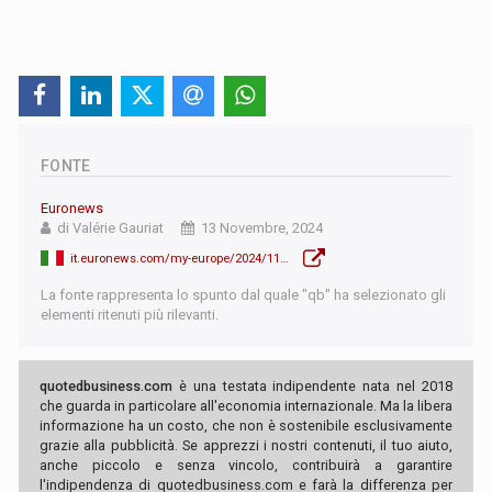
FONTE
Euronews
di Valérie Gauriat
13 Novembre, 2024
it.euronews.com/my-europe/2024/11/13/aumento-del-cancro-infantile-in-francia-colpa-dei-pesticidi
La fonte rappresenta lo spunto dal quale "qb" ha selezionato gli
elementi ritenuti più rilevanti.
quotedbusiness.com
è una testata indipendente nata nel 2018
che guarda in particolare all'economia internazionale. Ma la libera
informazione ha un costo, che non è sostenibile esclusivamente
grazie alla pubblicità. Se apprezzi i nostri contenuti, il tuo aiuto,
anche piccolo e senza vincolo, contribuirà a garantire
l'indipendenza di quotedbusiness.com e farà la differenza per