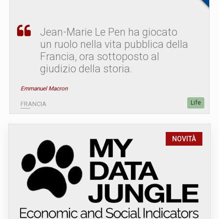
Jean-Marie Le Pen ha giocato
un ruolo nella vita pubblica della
Francia, ora sottoposto al
giudizio della storia.
Emmanuel Macron
Life
FRANCIA
NOVITÀ