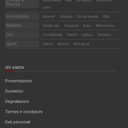
Rinnovabili
Gas
Idrogeno
Alluminio
Risorse
Litio
Innovazione
Internet
Scienza
Social media
R&S
Mobilità
Smart-city
Trasporti
Auto
Bikenomics
Life
Food&Drink
Sanità
Cultura
Turismo
Sport
Calcio
Motori
Altri sport
chi siamo
Presentazione
Sostienici
Segnalazioni
Termini e condizioni
Dati personali