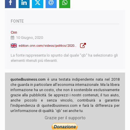
FONTE
Cnn
10 Giugno, 2020
edition.cnn.com/videos/politics/2020/06/10/philonise-floyd-opening-statement-house-testimony-vpx.cnn
La fonte rappresenta lo spunto dal quale "qb" ha selezionato gli
elementi ritenuti più rilevanti.
quotedbusiness.com
è una testata indipendente nata nel 2018
che guarda in particolare all'economia internazionale. Ma la libera
informazione ha un costo, che non è sostenibile esclusivamente
grazie alla pubblicità. Se apprezzi i nostri contenuti, il tuo aiuto,
anche piccolo e senza vincolo, contribuirà a garantire
l'indipendenza di quotedbusiness.com e farà la differenza per
un'informazione di qualità. 'qb' sei anche tu.
Grazie per il supporto