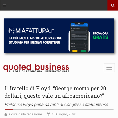
Il fratello di Floyd: “George morto per 20
dollari, questo vale un afroamericano?”
Philonise Floyd parla davanti al Congresso statunitense
a cura della redazione
10 Giugno, 2020