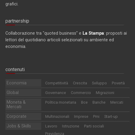
grafici.
partnership
Collaborazione tra "quoted business" e
La Stampa
: proposti ai
lettori del quotidiano articoli selezionati su ambiente ed
economia.
contenuti
Economia
Competitività
Crescita
Sviluppo
Povertà
Global
Governance
Commercio
Migrazioni
Moneta &
Politica monetaria
Bce
Banche
Mercati
Mercati
Corporate
Multinazionali
Imprese
Pmi
Start-up
Jobs & Skills
Lavoro
Istruzione
Parti sociali
Previdenza