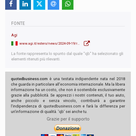
FONTE
Agi
www.agi.it/estero/news/2024-09-19/record-centenari-giappone-95mila-maggior-parte-donne-27877065/
La fonte rappresenta lo spunto dal quale "qb" ha selezionato gli
elementi ritenuti più rilevanti.
quotedbusiness.com
è una testata indipendente nata nel 2018
che guarda in particolare all'economia internazionale. Ma la libera
informazione ha un costo, che non è sostenibile esclusivamente
grazie alla pubblicità. Se apprezzi i nostri contenuti, il tuo aiuto,
anche piccolo e senza vincolo, contribuirà a garantire
l'indipendenza di quotedbusiness.com e farà la differenza per
un'informazione di qualità. 'qb' sei anche tu.
Grazie per il supporto