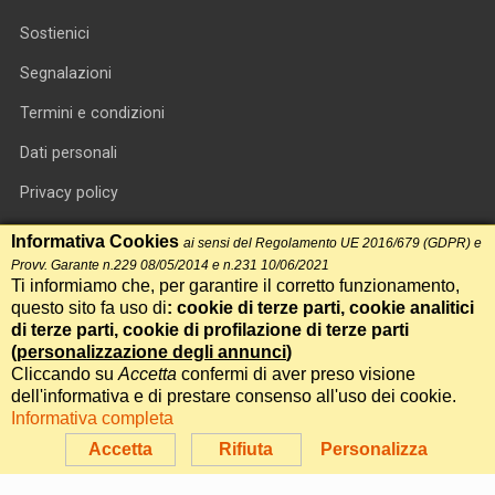
Sostienici
Segnalazioni
Termini e condizioni
Dati personali
Privacy policy
Informativa cookie
Informativa Cookies
ai sensi del Regolamento UE 2016/679 (GDPR) e
Provv. Garante n.229 08/05/2014 e n.231 10/06/2021
RSS feed
Ti informiamo che, per garantire il corretto funzionamento,
questo sito fa uso di
: cookie di terze parti, cookie analitici
RSS Top News
di terze parti, cookie di profilazione di terze parti
Contatti
(
personalizzazione degli annunci
)
Cliccando su
Accetta
confermi di aver preso visione
dell'informativa e di prestare consenso all'uso dei cookie.
International Communication S.r.l. • P.IVA 14478081004 • Testata
Informativa completa
giornalistica n.191, reg. Tribunale di Roma del 14/12/2017
Accetta
Rifiuta
Personalizza
Powered by
Itala