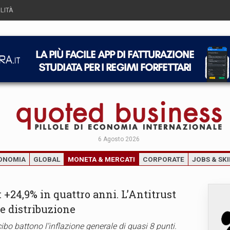
LITÀ
6 Agosto 2026
ONOMIA
GLOBAL
MONETA & MERCATI
CORPORATE
JOBS & SKI
: +24,9% in quattro anni. L’Antitrust
e distribuzione
 cibo battono l’inflazione generale di quasi 8 punti.