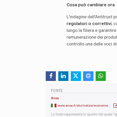
Cosa può cambiare ora
L’indagine dell’Antitrust 
regolatori o correttivi
, 
lungo la filiera e garantir
remunerazione dei produtt
controllo una delle voci di
FONTE
Ansa
www.ansa.it/sito/notizie/economia/2026/01/14/volano-i-prezzi-degli-alimentari-indagine-dellantitrust-sulla-grande-distribuzione_6fdfd4c3-1fb9-4d79-8d6a-15f2fcd419cb.html
La fonte rappresenta lo spunto dal quale "qb"