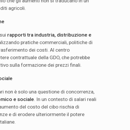
schio che gli aumenti non si traducano in un
ti agricoli.
ne
 sui
rapporti tra industria, distribuzione e
alizzando pratiche commerciali, politiche di
asferimento dei costi. Al centro
otere contrattuale della GDO, che potrebbe
tivo sulla formazione dei prezzi finali.
ciale
ari non è solo una questione di concorrenza,
mico e sociale
. In un contesto di salari reali
aumento del costo del cibo rischia di
nze e di erodere ulteriormente il potere
taliane.