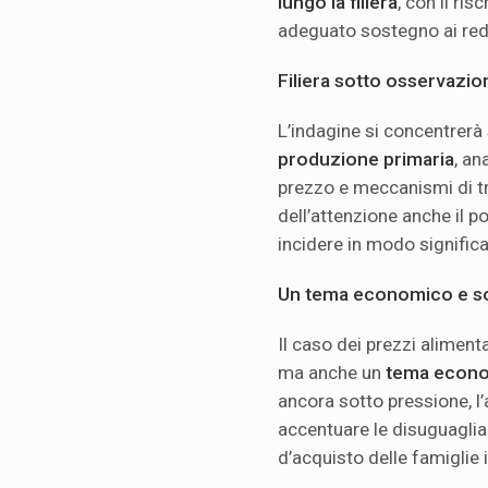
lungo la filiera
, con il ri
adeguato sostegno ai reddi
Filiera sotto osservazio
L’indagine si concentrerà
produzione primaria
, an
prezzo e meccanismi di tr
dell’attenzione anche il p
incidere in modo significa
Un tema economico e so
Il caso dei prezzi aliment
ma anche un
tema econo
ancora sotto pressione, l’
accentuare le disuguaglia
d’acquisto delle famiglie i