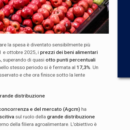
fare la spesa è diventato sensibilmente più
 e ottobre 2025, i
prezzi dei beni alimentari
%
, superando di quasi
otto punti percentuali
 nello stesso periodo si è fermata al
17,3%
. Un
servato e che ora finisce sotto la lente
 grande distribuzione
a concorrenza e del mercato (Agcm)
ha
citiva
sul ruolo della
grande distribuzione
terno della filiera agroalimentare. L’obiettivo è