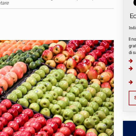
ntare
Indi
Il n
graf
di s
S