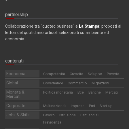
partnership
Collaborazione tra "quoted business" e
La Stampa
: proposti ai
lettori del quotidiano articoli selezionati su ambiente ed
economia.
contenuti
Economia
Competitività
Crescita
Sviluppo
Povertà
Global
Governance
Commercio
Migrazioni
Moneta &
Politica monetaria
Bce
Banche
Mercati
Mercati
Corporate
Multinazionali
Imprese
Pmi
Start-up
Jobs & Skills
Lavoro
Istruzione
Parti sociali
Previdenza