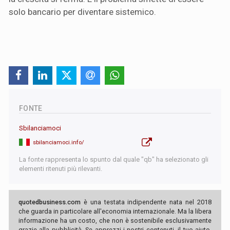
solo bancario per diventare sistemico.
FONTE
Sbilanciamoci
sbilanciamoci.info/
La fonte rappresenta lo spunto dal quale "qb" ha selezionato gli
elementi ritenuti più rilevanti.
quotedbusiness.com
è una testata indipendente nata nel 2018
che guarda in particolare all'economia internazionale. Ma la libera
informazione ha un costo, che non è sostenibile esclusivamente
grazie alla pubblicità. Se apprezzi i nostri contenuti, il tuo aiuto,