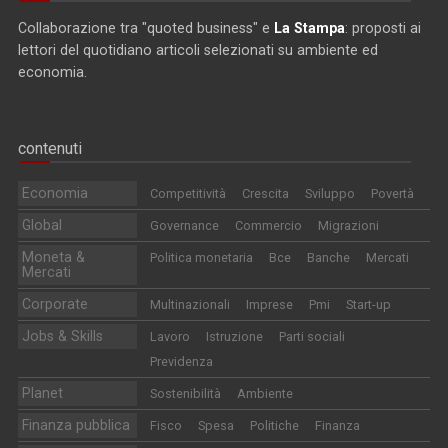
Collaborazione tra "quoted business" e
La Stampa
: proposti ai
lettori del quotidiano articoli selezionati su ambiente ed
economia.
contenuti
Economia
Competitività
Crescita
Sviluppo
Povertà
Global
Governance
Commercio
Migrazioni
Moneta &
Politica monetaria
Bce
Banche
Mercati
Mercati
Corporate
Multinazionali
Imprese
Pmi
Start-up
Jobs & Skills
Lavoro
Istruzione
Parti sociali
Previdenza
Planet
Sostenibilità
Ambiente
Finanza pubblica
Fisco
Spesa
Politiche
Finanza