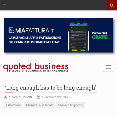
“Long enough has to be long enough”
di Senio Carletti
10 Novembre, 2023
Eurozona
Moneta & Mercati
Frase del giorno