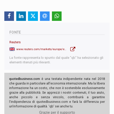
FONTE
Reuters
www.reuters.com/markets/europe/ecb-rates-held-long-enough-could-get-inflation-target-lagarde-2023-11-10/
La fonte rappresenta lo spunto dal quale "qb" ha selezionato gli
elementi ritenuti più rilevanti.
quotedbusiness.com
è una testata indipendente nata nel 2018
che guarda in particolare all'economia internazionale. Ma la libera
informazione ha un costo, che non è sostenibile esclusivamente
grazie alla pubblicità. Se apprezzi i nostri contenuti, il tuo aiuto,
anche piccolo e senza vincolo, contribuirà a garantire
l'indipendenza di quotedbusiness.com e farà la differenza per
un'informazione di qualità. 'qb' sei anche tu.
Grazie per il supporto