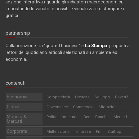
sezione interattiva riguarda gli indicatori macroeconomici:
impostando le variabili è possibile visualizzare e stampare i
grafici.
partnership
Collaborazione tra "quoted business" e
La Stampa
: proposti ai
lettori del quotidiano articoli selezionati su ambiente ed
economia.
contenuti
Economia
Competitività
Crescita
Sviluppo
Povertà
Global
Governance
Commercio
Migrazioni
Moneta &
Politica monetaria
Bce
Banche
Mercati
Mercati
Corporate
Multinazionali
Imprese
Pmi
Start-up