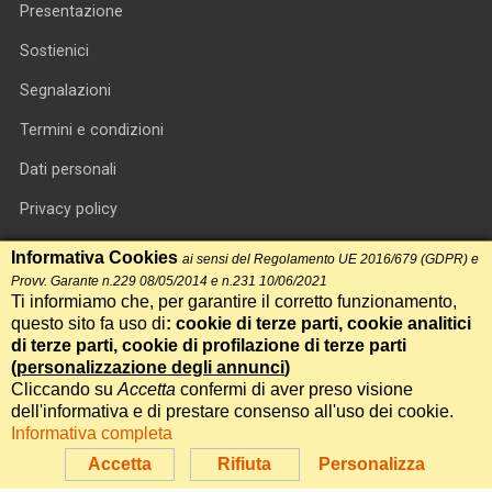
Presentazione
Sostienici
Segnalazioni
Termini e condizioni
Dati personali
Privacy policy
Informativa cookie
Informativa Cookies
ai sensi del Regolamento UE 2016/679 (GDPR) e
Provv. Garante n.229 08/05/2014 e n.231 10/06/2021
RSS feed
Ti informiamo che, per garantire il corretto funzionamento,
questo sito fa uso di
: cookie di terze parti, cookie analitici
RSS Top News
di terze parti, cookie di profilazione di terze parti
Contatti
(
personalizzazione degli annunci
)
Cliccando su
Accetta
confermi di aver preso visione
dell'informativa e di prestare consenso all'uso dei cookie.
International Communication S.r.l. • P.IVA 14478081004 • Testata
Informativa completa
giornalistica n.191, reg. Tribunale di Roma del 14/12/2017
Accetta
Rifiuta
Personalizza