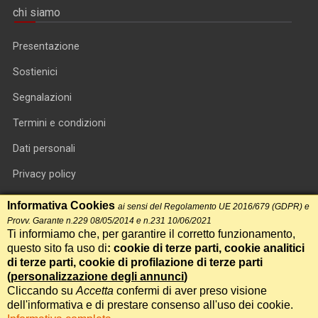
chi siamo
Presentazione
Sostienici
Segnalazioni
Termini e condizioni
Dati personali
Privacy policy
Informativa cookie
Informativa Cookies
ai sensi del Regolamento UE 2016/679 (GDPR) e
Provv. Garante n.229 08/05/2014 e n.231 10/06/2021
RSS feed
Ti informiamo che, per garantire il corretto funzionamento,
questo sito fa uso di
: cookie di terze parti, cookie analitici
RSS Top News
di terze parti, cookie di profilazione di terze parti
(
personalizzazione degli annunci
)
Contatti
Cliccando su
Accetta
confermi di aver preso visione
dell'informativa e di prestare consenso all'uso dei cookie.