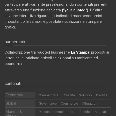
partecipare attivamente preselezionando i contenuti preferiti
attraverso una funzione dedicata
("your quoted")
. Un'altra
sezione interattiva riguarda gli indicatori macroeconomici:
impostando le variabili è possibile visualizzare e stampare i
grafici.
partnership
Collaborazione tra "quoted business" e
La Stampa
: proposti ai
lettori del quotidiano articoli selezionati su ambiente ed
economia.
contenuti
Economia
Competitività
Crescita
Sviluppo
Povertà
Global
Governance
Commercio
Migrazioni
Moneta &
Politica monetaria
Bce
Banche
Mercati
Mercati