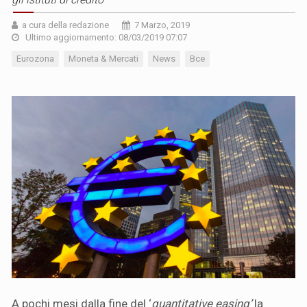
a cura della redazione
7 Marzo, 2019
Ultimo aggiornamento: 08/03/2019 07:07
Eurozona
Moneta & Mercati
News
Bce
A pochi mesi dalla fine del ‘
quantitative easing’
la