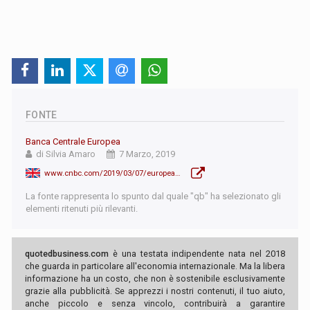
FONTE
Banca Centrale Europea
di Silvia Amaro
7 Marzo, 2019
www.cnbc.com/2019/03/07/european-central-bank-march-2019-interest-rate-decision.html
La fonte rappresenta lo spunto dal quale "qb" ha selezionato gli
elementi ritenuti più rilevanti.
quotedbusiness.com
è una testata indipendente nata nel 2018
che guarda in particolare all'economia internazionale. Ma la libera
informazione ha un costo, che non è sostenibile esclusivamente
grazie alla pubblicità. Se apprezzi i nostri contenuti, il tuo aiuto,
anche piccolo e senza vincolo, contribuirà a garantire