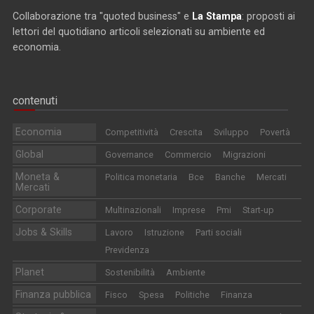
Collaborazione tra "quoted business" e
La Stampa
: proposti ai
lettori del quotidiano articoli selezionati su ambiente ed
economia.
contenuti
Economia
Competitività
Crescita
Sviluppo
Povertà
Global
Governance
Commercio
Migrazioni
Moneta &
Politica monetaria
Bce
Banche
Mercati
Mercati
Corporate
Multinazionali
Imprese
Pmi
Start-up
Jobs & Skills
Lavoro
Istruzione
Parti sociali
Previdenza
Planet
Sostenibilità
Ambiente
Finanza pubblica
Fisco
Spesa
Politiche
Finanza