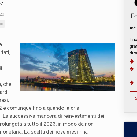
te
020
ce
Indi
Il n
a,
graf
riati,
di s
i
i
, che
ardi
S
esi,
 e comunque fino a quando la crisi
. La successiva manovra di reinvestimenti dei
prolungata a tutto il 2023, in modo da non
a monetaria. La scelta dei nove mesi - ha