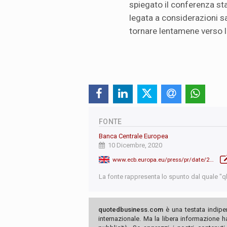
spiegato il conferenza st
legata a considerazioni sa
tornare lentamene verso l
FONTE
Banca Centrale Europea
10 Dicembre, 2020
www.ecb.europa.eu/press/pr/date/2020/html/ecb.mp201210~8c2778b843.en.html
La fonte rappresenta lo spunto dal quale "qb"
quotedbusiness.com
è una testata indipe
internazionale. Ma la libera informazione 