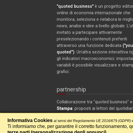
"quoted business"
è un progetto editor
online di economia internazionale che
monitora, seleziona e rielabora le miglio
news, analisi e idee a livello globale. L'
invitato a partecipare attivamente
preselezionando i contenuti preferiti
attraverso una funzione dedicata
("you
quoted")
. Un'altra sezione interattiva r
gli indicatori macroeconomici: imposta
variabili è possibile visualizzare e stam
grafici.
partnership
Collaborazione tra "quoted business" 
Stampa
: proposti ai lettori del quotidia
articoli selezionati su ambiente ed ec
Informativa Cookies
ai sensi del Regolamento UE 2016/679 (GDPR) e
Ti informiamo che, per garantire il corretto funzionamento, qu
terze parti (
personalizzazione degli annunci
)