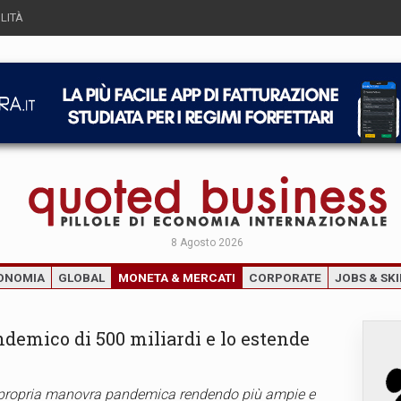
LITÀ
8 Agosto 2026
ONOMIA
GLOBAL
MONETA & MERCATI
CORPORATE
JOBS & SKI
demico di 500 miliardi e lo estende
a propria manovra pandemica rendendo più ampie e