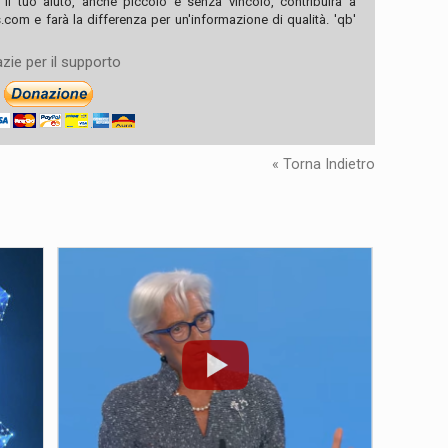
, il tuo aiuto, anche piccolo e senza vincolo, contribuirà a
com e farà la differenza per un'informazione di qualità. 'qb'
zie per il supporto
« Torna Indietro