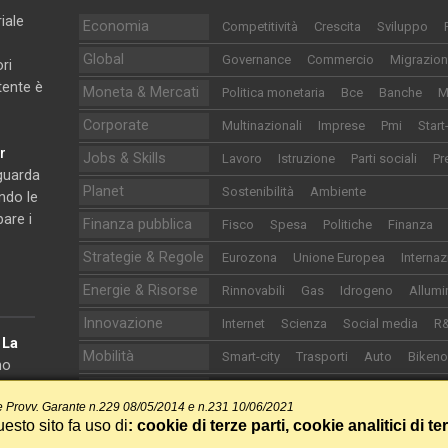
iale
Economia
Competitività
Crescita
Sviluppo
Global
Governance
Commercio
Migrazion
ri
utente è
Moneta & Mercati
Politica monetaria
Bce
Banche
M
Corporate
Multinazionali
Imprese
Pmi
Start
r
Jobs & Skills
Lavoro
Istruzione
Parti sociali
Pr
iguarda
Planet
Sostenibilità
Ambiente
ndo le
pare i
Finanza pubblica
Fisco
Spesa
Politiche
Finanza
Strategie & Regole
Eurozona
Unione Europea
Internaz
Energie & Risorse
Rinnovabili
Gas
Idrogeno
Allumi
Innovazione
Internet
Scienza
Social media
R
e
La
Mobilità
Smart-city
Trasporti
Auto
Biken
no
onomia.
Life
Food&Drink
Sanità
Cultura
Turi
 Provv. Garante n.229 08/05/2014 e n.231 10/06/2021
Sport
Calcio
Motori
Altri sport
esto sito fa uso di
: cookie di terze parti, cookie analitici di te