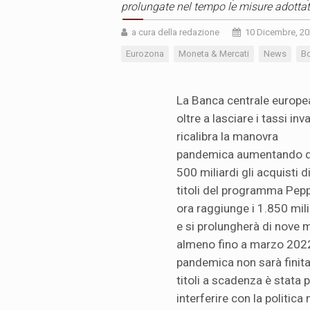
prolungate nel tempo le misure adotta
a cura della redazione
10 Dicembre, 2
Eurozona
Moneta & Mercati
News
B
La Banca centrale europe
oltre a lasciare i tassi inva
ricalibra la manovra
pandemica aumentando d
500 miliardi gli acquisti d
titoli del programma Pepp
ora raggiunge i 1.850 mili
e si prolungherà di nove m
almeno fino a marzo 2022
pandemica non sarà finita
titoli a scadenza è stata 
interferire con la politic