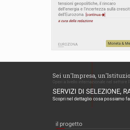
tensioni geopolitiche, il rincaro
dell'energia e l'incertezza sulla cresci
dell'Eurozona.
[continua
]
a cura della redazione
Moneta & Me
EUROZONA
Sei un'Impresa, un'Istituzi
Operi a livello internazionale nel settore 
SERVIZI DI SELEZIONE, R
Scopri nel dettaglio cosa possiamo far
il progetto