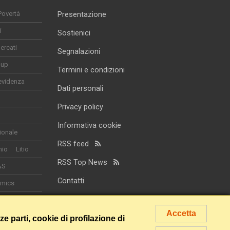
Povertà
Presentazione
i
Sostienici
ercati
Segnalazioni
-up
Termini e condizioni
evidenza
Dati personali
Privacy policy
Informativa cookie
ionale
RSS feed
nio
Litio
RSS Top News
&S
Contatti
omics
smo
Accetta
rze parti, cookie di profilazione di