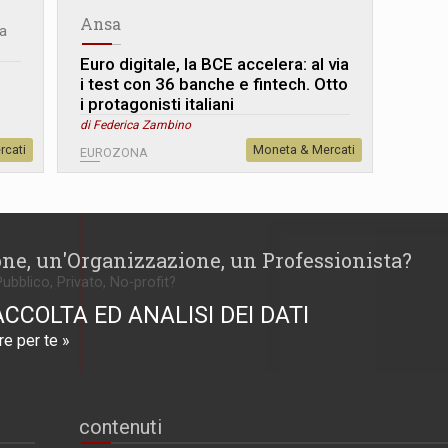
Ansa
ta
Euro digitale, la BCE accelera: al via
i test con 36 banche e fintech. Otto
i protagonisti italiani
di Federica Zambino
rcati
Moneta & Mercati
EUROZONA
one, un'Organizzazione, un Professionista?
Pubblico, Privato, No-profit?
ACCOLTA ED ANALISI DEI DATI
e per te »
contenuti