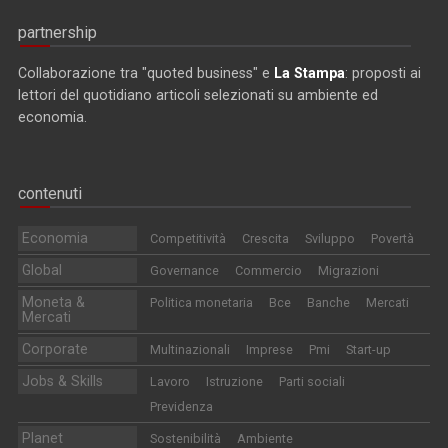
partnership
Collaborazione tra "quoted business" e
La Stampa
: proposti ai
lettori del quotidiano articoli selezionati su ambiente ed
economia.
contenuti
Economia
Competitività
Crescita
Sviluppo
Povertà
Global
Governance
Commercio
Migrazioni
Moneta &
Politica monetaria
Bce
Banche
Mercati
Mercati
Corporate
Multinazionali
Imprese
Pmi
Start-up
Jobs & Skills
Lavoro
Istruzione
Parti sociali
Previdenza
Planet
Sostenibilità
Ambiente