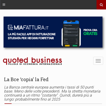
La Bce ‘copia’ la Fed
La Banca centrale europea aumenta i tassi di 50 punti
base. Meno delle volte precedenti. Ma la stretta monetaria
continuerà a un ritmo “costante”. Quindi, durerà più a
lungo: probabilmente fino al 2025