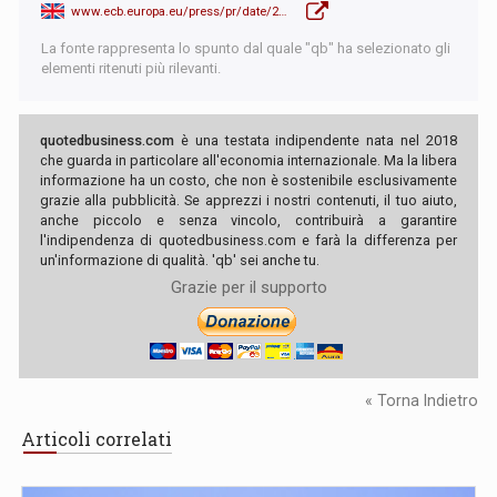
www.ecb.europa.eu/press/pr/date/2022/html/ecb.mp221215~f3461d7b6e.en.html
La fonte rappresenta lo spunto dal quale "qb" ha selezionato gli
elementi ritenuti più rilevanti.
quotedbusiness.com
è una testata indipendente nata nel 2018
che guarda in particolare all'economia internazionale. Ma la libera
informazione ha un costo, che non è sostenibile esclusivamente
grazie alla pubblicità. Se apprezzi i nostri contenuti, il tuo aiuto,
anche piccolo e senza vincolo, contribuirà a garantire
l'indipendenza di quotedbusiness.com e farà la differenza per
un'informazione di qualità. 'qb' sei anche tu.
Grazie per il supporto
« Torna Indietro
Articoli correlati