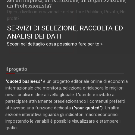
Sei un'Impresa, un'Istituzione, un'Organizzazione,
un Professionista?
Operi a livello internazionale nel settore Pubblico, Privato, No-
profit?
SERVIZI DI SELEZIONE, RACCOLTA ED
ANALISI DEI DATI
Scopri nel dettaglio cosa possiamo fare per te »
il progetto
"quoted business"
è un progetto editoriale online di economia
internazionale che monitora, seleziona e rielabora le migliori
news, analisi e idee a livello globale. L'utente è invitato a
partecipare attivamente preselezionando i contenuti preferiti
attraverso una funzione dedicata
("your quoted")
. Un'altra
sezione interattiva riguarda gli indicatori macroeconomici:
impostando le variabili è possibile visualizzare e stampare i
grafici.