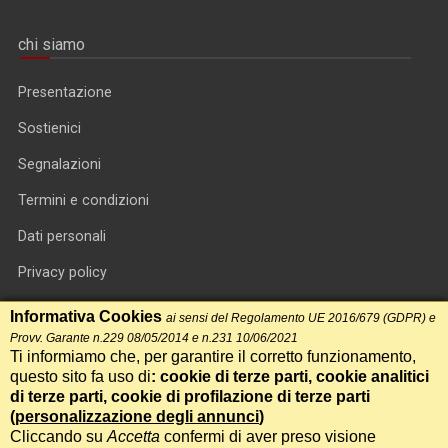
chi siamo
Presentazione
Sostienici
Segnalazioni
Termini e condizioni
Dati personali
Privacy policy
Informativa cookie
Informativa Cookies
ai sensi del Regolamento UE 2016/679 (GDPR) e
Provv. Garante n.229 08/05/2014 e n.231 10/06/2021
RSS feed
Ti informiamo che, per garantire il corretto funzionamento,
questo sito fa uso di
: cookie di terze parti, cookie analitici
RSS Top News
di terze parti, cookie di profilazione di terze parti
Contatti
(
personalizzazione degli annunci
)
Cliccando su
Accetta
confermi di aver preso visione