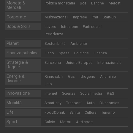
Moneta &
Politica monetaria
Bce
Banche
Mercati
Mercati
Corporate
Multinazionali
Imprese
Pmi
Start-up
Jobs & Skills
Lavoro
Istruzione
Parti sociali
Previdenza
Planet
Sostenibilità
Ambiente
Finanza pubblica
Fisco
Spesa
Politiche
Finanza
Strategie &
Eurozona
Unione Europea
Internazionale
Regole
Energie &
Rinnovabili
Gas
Idrogeno
Alluminio
Risorse
Litio
Innovazione
Internet
Scienza
Social media
R&S
Mobilità
Smart-city
Trasporti
Auto
Bikenomics
Life
Food&Drink
Sanità
Cultura
Turismo
Sport
Calcio
Motori
Altri sport