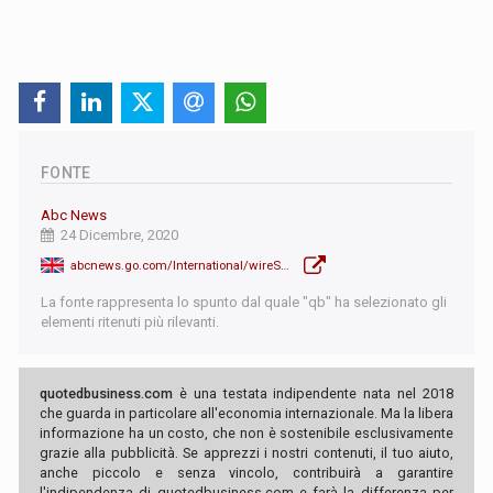
FONTE
Abc News
24 Dicembre, 2020
abcnews.go.com/International/wireStory/turkeys-central-bank-raises-interest-rate-17-74894092
La fonte rappresenta lo spunto dal quale "qb" ha selezionato gli
elementi ritenuti più rilevanti.
quotedbusiness.com
è una testata indipendente nata nel 2018
che guarda in particolare all'economia internazionale. Ma la libera
informazione ha un costo, che non è sostenibile esclusivamente
grazie alla pubblicità. Se apprezzi i nostri contenuti, il tuo aiuto,
anche piccolo e senza vincolo, contribuirà a garantire
l'indipendenza di quotedbusiness.com e farà la differenza per