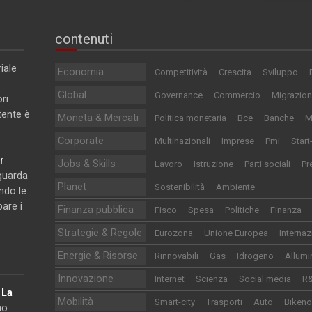
contenuti
iale
Economia
Competitività
Crescita
Sviluppo
Global
Governance
Commercio
Migrazion
ri
utente è
Moneta & Mercati
Politica monetaria
Bce
Banche
M
Corporate
Multinazionali
Imprese
Pmi
Start
r
Jobs & Skills
Lavoro
Istruzione
Parti sociali
Pr
iguarda
Planet
Sostenibilità
Ambiente
ndo le
pare i
Finanza pubblica
Fisco
Spesa
Politiche
Finanza
Strategie & Regole
Eurozona
Unione Europea
Internaz
Energie & Risorse
Rinnovabili
Gas
Idrogeno
Allumi
Innovazione
Internet
Scienza
Social media
R
e
La
Mobilità
Smart-city
Trasporti
Auto
Biken
no