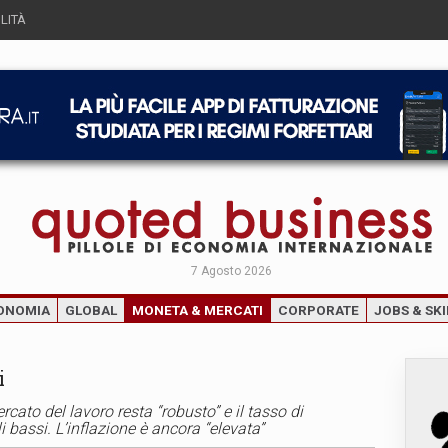
LITÀ
7 Agosto 2026
ONOMIA
GLOBAL
MONETA & MERCATI
CORPORATE
JOBS & SKI
i
rcato del lavoro resta “robusto” e il tasso di
i bassi. L’inflazione è ancora “elevata”