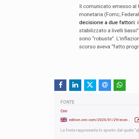
Il comunicato emesso al t
monetaria (Fomc, Federa
decisione a due fattori
:
stabilizzato a livelli bass
sono “robuste”. L’inflazio
scorso aveva “fatto progre
FONTE
Cnn
edition.cnn.com/2025/01/29/economy/fed-rate-decision-january/index.html
La fonte rappresenta lo spunto dal quale "qb"