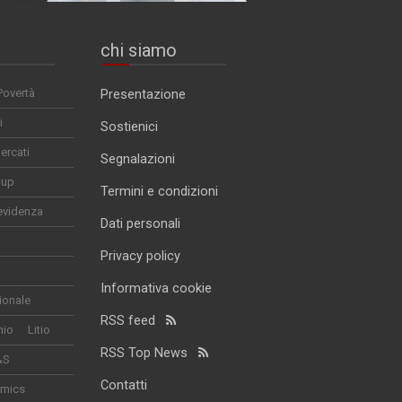
chi siamo
Povertà
Presentazione
i
Sostienici
ercati
Segnalazioni
-up
Termini e condizioni
evidenza
Dati personali
Privacy policy
Informativa cookie
ionale
RSS feed
nio
Litio
RSS Top News
&S
Contatti
omics