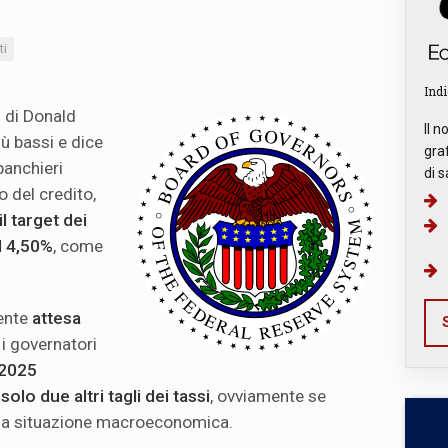
ti
Indi
i di Donald
Il n
ù bassi e dice
graf
banchieri
di s
o del credito,
il target dei
il 4,50%
, come
ente
attesa
S
 i governatori
 2025
solo due altri tagli dei tassi
, ovviamente se
la situazione macroeconomica.