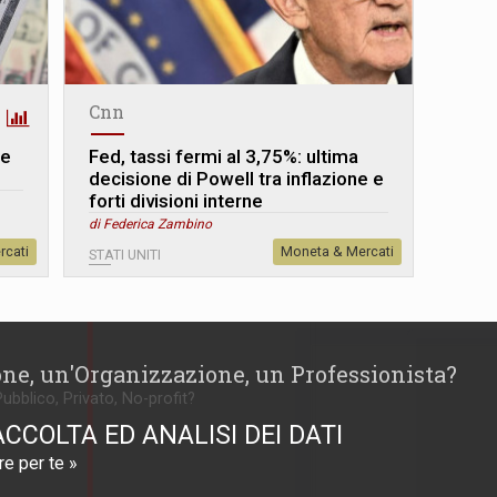
Cnn
le
Fed, tassi fermi al 3,75%: ultima
decisione di Powell tra inflazione e
forti divisioni interne
di Federica Zambino
rcati
Moneta & Mercati
STATI UNITI
one, un'Organizzazione, un Professionista?
Pubblico, Privato, No-profit?
ACCOLTA ED ANALISI DEI DATI
e per te »