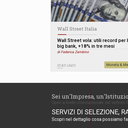
Wall Street Italia
Wall Street vola: utili record per 
big bank, +18% in tre mesi
di Federica Zambino
Moneta & Me
STATI UNITI
Sei un'Impresa, un'Istituzi
Operi a livello internazionale nel settore 
SERVIZI DI SELEZIONE, R
Scopri nel dettaglio cosa possiamo far