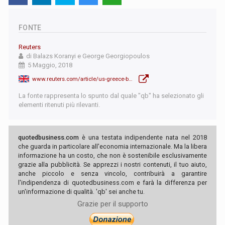
FONTE
Reuters
di Balazs Koranyi e George Georgiopoulos
5 Maggio, 2018
www.reuters.com/article/us-greece-banks-ecb/top-greek-banks-would-lose-15-5-billion-euros-of-capital-in-stress-scenario-ecb-idUSKBN1I607H
La fonte rappresenta lo spunto dal quale "qb" ha selezionato gli
elementi ritenuti più rilevanti.
quotedbusiness.com
è una testata indipendente nata nel 2018
che guarda in particolare all'economia internazionale. Ma la libera
informazione ha un costo, che non è sostenibile esclusivamente
grazie alla pubblicità. Se apprezzi i nostri contenuti, il tuo aiuto,
anche piccolo e senza vincolo, contribuirà a garantire
l'indipendenza di quotedbusiness.com e farà la differenza per
un'informazione di qualità. 'qb' sei anche tu.
Grazie per il supporto