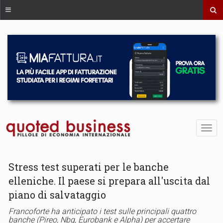
Stress test superati per le banche
elleniche. Il paese si prepara all'uscita dal
piano di salvataggio
Francoforte ha anticipato i test sulle principali quattro
banche (Pireo, Nbg, Eurobank e Alpha) per accertare