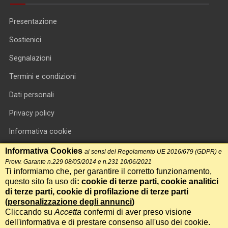
Presentazione
Sostienici
Segnalazioni
Termini e condizioni
Dati personali
Privacy policy
Informativa cookie
RSS feed
Informativa Cookies
ai sensi del Regolamento UE 2016/679 (GDPR) e
Provv. Garante n.229 08/05/2014 e n.231 10/06/2021
RSS Top News
Ti informiamo che, per garantire il corretto funzionamento,
questo sito fa uso di
: cookie di terze parti, cookie analitici
Contatti
di terze parti, cookie di profilazione di terze parti
(
personalizzazione degli annunci
)
Cliccando su
Accetta
confermi di aver preso visione
International Communication S.r.l. • P.IVA 14478081004 • Testata
dell'informativa e di prestare consenso all'uso dei cookie.
giornalistica n.191, reg. Tribunale di Roma del 14/12/2017