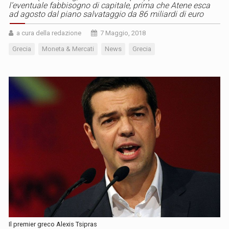
l’eventuale fabbisogno di capitale, prima che Atene esca
ad agosto dal piano salvataggio da 86 miliardi di euro
a cura della redazione
7 Maggio, 2018
Grecia
Moneta & Mercati
News
Grecia
Il premier greco Alexis Tsipras